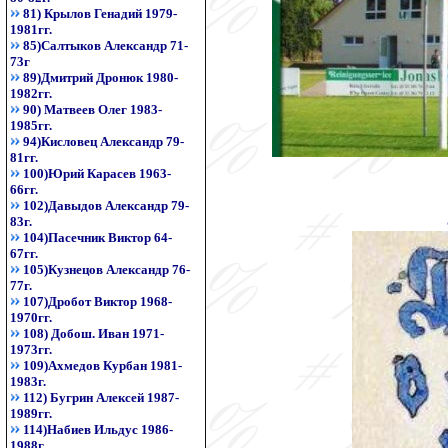
81) Крылов Генадий 1979-
1981гг.
85)Салтыков Александр 71-
73г
89)Дмитрий Дронюк 1980-
1982гг.
90) Матвеев Олег 1983-
1985гг.
94)Кисловец Александр 79-
81гг.
100)Юрий Карасев 1963-
66гг.
102)Давыдов Александр 79-
83г.
104)Пасечник Виктор 64-
67гг.
105)Кузнецов Александр 76-
77г.
107)Дробот Виктор 1968-
1970гг.
108) Добош. Иван 1971-
1973гг.
109)Ахмедов Курбан 1981-
1983г.
112) Бугрин Алексей 1987-
1989гг.
114)Набиев Ильдус 1986-
1988г.