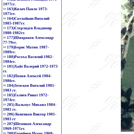
1977гг.
163)Квлач Павло 1973-
1975гг.
164)Сатлайкин Виталий
1985-1987гг.
173)Стерлядев Владимир
1980-1982гг.
177)Шмараков Александр
77-79гг.
179)Борис Матюх 1987-
1989гг.
180)Росоха Василий 1982-
1984гг.
181)Хайт Валерий 1972-1973
гг.
182)Попов Алексей 1984-
1986гг.
184)Земсков Виталий 1981-
1983 гг.
185)Галиев Ринат 1972-
1974гг.
205) Вальмус Михаил 1984-
1985 гг.
206) Коненков Виктор 1981-
1983 гг
207)Шемяков Александр
1969-1971гг.
208)Горяйнов Игорь 1969-