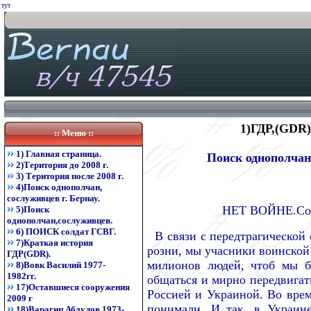
тут
1)ГДР,(GDR),
:: Меню ::
1) Главная страница.
Поиск однополчан 
2)Територия до 2008 г.
3) Територия после 2008 г.
4)Поиск однополчан,
сослуживцев г. Бернау.
НЕТ ВОЙНЕ.Солд
5)Поиск
однополчан,сослуживцев.
6) ПОИСК солдат ГСВГ.
В связи с передтрагической
7)Краткая история
розни, мы учасники воинской
ГДР(GDR).
милионов людей, чтоб мы б
8)Вовк Василий 1977-
1982гг.
общаться и мирно передвиг
17)Оставшиеся сооружения
Россией и Украиной. Во врем
2009 г
понимали. И так, в Украин
18)Варагип Абдулов 1973-