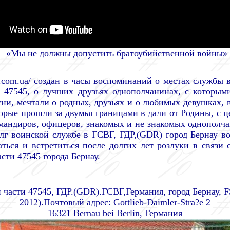
«Мы не должны допустить братоубийственной войны»
5.com.ua/ создан в часы воспоминаний о местах службы 
и 47545, о лучших друзьях однополчанинах, с которым
ни, мечтали о родных, друзьях и о любимых девушках, 
торые прошли за двумья границами в дали от Родины, с ц
мандиров, офицеров, знакомых и не знакомых однополча
лг воинской службе в ГСВГ, ГДР,(GDR) город Бернау в
ться и встретиться после долгих лет розлуки в связи 
сти 47545 города Бернау.
 части 47545, ГДР.(GDR).ГСВГ,Германия, город Бернау, FS
2012).Почтовый адрес: Gottlieb-Daimler-Stra?e 2
16321 Bernau bei Berlin, Германия