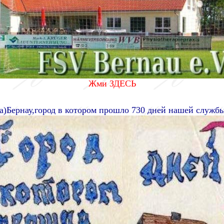
Жми ЗДЕСЬ
а)Бернау,город в котором прошло 730 дней нашей службы