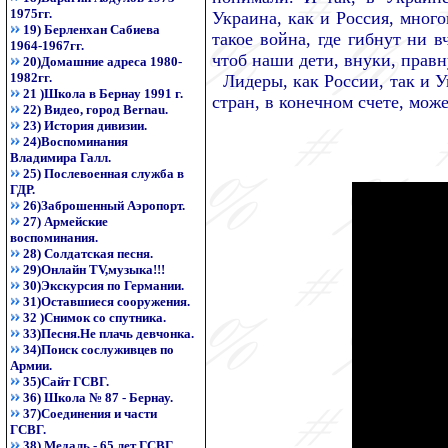
1975гг.
Украина, как и Россия, мног
19) Берленхан Сабиева
такое война, где гибнут ни
1964-1967гг.
чтоб наши дети, внуки, правну
20)Домашние адреса 1980-
1982гг.
Лидеры, как России, так и У
21 )Школа в Бернау 1991 г.
стран, в конечном счете, мо
22) Видео, город Bernau.
23) История дивизии.
24)Воспоминания
Владимира Галл.
25) Послевоенная служба в
ГДР.
26)Заброшенный Аэропорт.
27) Армейские
воспоминания.
28) Солдатская песня.
29)Онлайн TV,музыка!!!
30)Экскурсия по Германии.
31)Оставшиеся сооружения.
32 )Снимок со спутника.
33)Песня.Не плачь девчонка.
34)Поиск сослуживцев по
Армии.
35)Сайт ГСВГ.
36) Школа № 87 - Бернау.
37)Соединения и части
ГСВГ.
38) Медаль - 65 лет ГСВГ.