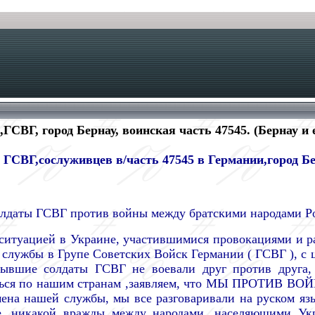
ГСВГ, город Бернау, воинская часть 47545. (Бернау и 
ГСВГ,сослуживцев в/часть 47545 в Германии,город Бе
аты ГСВГ против войны между братскими народами Ро
 ситуацией в Украине, участившимися провокациями и 
 службы в Групе Советских Войск Германии ( ГСВГ ), с ц
ывшие солдаты ГСВГ не воевали друг против друга, м
аться по нашим странам ,заявляем, что МЫ ПРОТИВ ВО
ена нашей службы, мы все разговаривали на руском яз
е, никакой вражды между народами, населяющими Укр