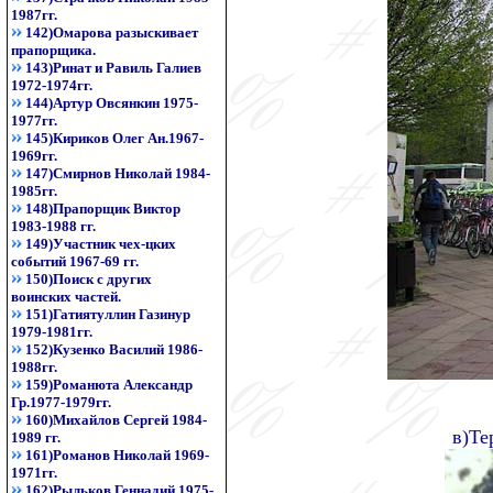
1987гг.
142)Омарова разыскивает
прапорщика.
143)Ринат и Равиль Галиев
1972-1974гг.
144)Артур Овсянкин 1975-
1977гг.
145)Кириков Олег Ан.1967-
1969гг.
147)Смирнов Николай 1984-
1985гг.
148)Прапорщик Виктор
1983-1988 гг.
149)Участник чех-цких
событий 1967-69 гг.
150)Поиск с других
воинских частей.
151)Гатиятуллин Газинур
1979-1981гг.
152)Кузенко Василий 1986-
1988гг.
159)Романюта Александр
Гр.1977-1979гг.
160)Михайлов Сергей 1984-
в)Те
1989 гг.
161)Романов Николай 1969-
1971гг.
162)Рыльков Геннадий 1975-