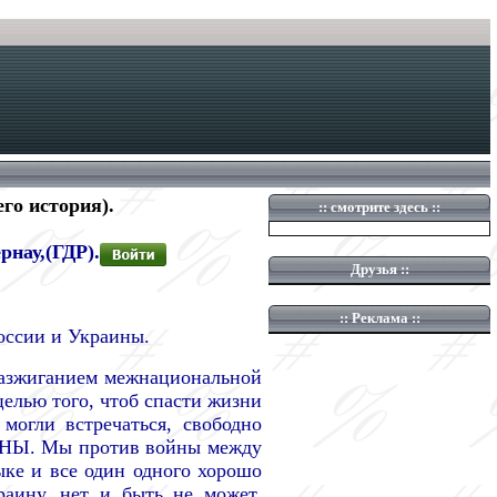
его история).
::
смотрите здесь
::
рнау,(ГДР).
Друзья
::
::
Реклама ::
ссии и Украины.
разжиганием межнациональной
елью того, чтоб спасти жизни
огли встречаться, свободно
ЙНЫ. Мы против войны между
ыке и все один одного хорошо
аину, нет и быть не может.