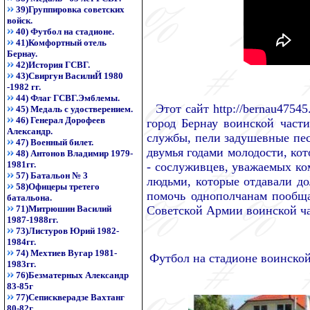
39)Группировка советских
войск.
40) Футбол на стадионе.
41)Комфортный отель
Бернау.
42)История ГСВГ.
43)Свиргун ВасилиЙ 1980
-1982 гг.
44) Флаг ГСВГ.Эмблемы.
Этот сайт http://bernau4754
45) Медаль с удостверением.
46) Генерал Дорофеев
город Бернау воинской част
Александр.
службы, пели задушевные пес
47) Военный билет.
двумья годами молодости, ко
48) Антонов Владимир 1979-
1981гг.
- сослуживцев, уважаемых ко
57) Батальон № 3
людьми, которые отдавали до
58)Офицеры третего
помочь однополчанам пообща
батальона.
71)Митрюшин Василий
Советской Армии воинской ча
1987-1988гг.
73)Листуров Юрий 1982-
1984гг.
74) Мехтиев Вугар 1981-
Футбол на стадионе воинской
1983гг.
76)Безматерных Александр
83-85г
77)Сепискверадзе Вахтанг
80-82г.