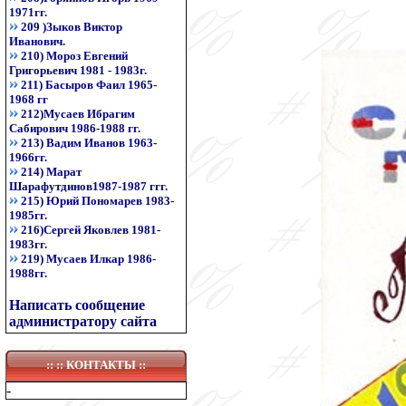
1971гг.
209 )Зыков Виктор
Иванович.
210) Мороз Евгений
Григорьевич 1981 - 1983г.
211) Басыров Фаил 1965-
1968 гг
212)Мусаев Ибрагим
Сабирович 1986-1988 гг.
213) Вадим Иванов 1963-
1966гг.
214) Марат
Шарафутдинов1987-1987 ггг.
215) Юрий Пономарев 1983-
1985гг.
216)Сергей Яковлев 1981-
1983гг.
219) Мусаев Илкар 1986-
1988гг.
Написать сообщение
администратору сайта
:: ::
КОНТАКТЫ
::
-