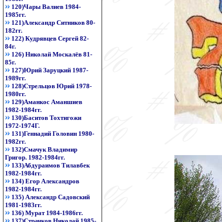
120)Чары Валиев 1984-
1985гг.
121)Александр Ситников 80-
182гг.
122) Кудрявцев Сергей 82-
84г.
126) Николай Москалёв 81-
85г.
127)Юрий Заруцкий 1987-
1989гг.
128)Стрельцов Юрий 1978-
1980гг.
129)Аманкос Аманшиев
1982-1984гг.
130)Баситов Тохтигожи
1972-1974Г.
131)Геннадий Головин 1980-
1982гг.
132)Смачук Владимир
Григор. 1982-1984гг.
133)Абдураимов Тилавбек
1982-1984гг.
134) Егор Александров
1982-1984гг.
135) Александр Садовский
1981-1983гг.
136) Мурат 1984-1986гг.
137)Страчков Николай 1985-