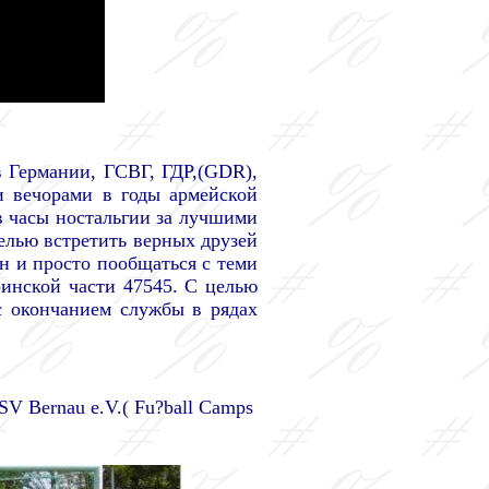
в Германии, ГСВГ, ГДР,(GDR),
и вечорами в годы армейской
в часы ностальгии за лучшими
елью встретить верных друзей
н и просто пообщаться с теми
оинской части 47545. С целью
с окончанием службы в рядах
V Bernau e.V.( Fu?ball Camps