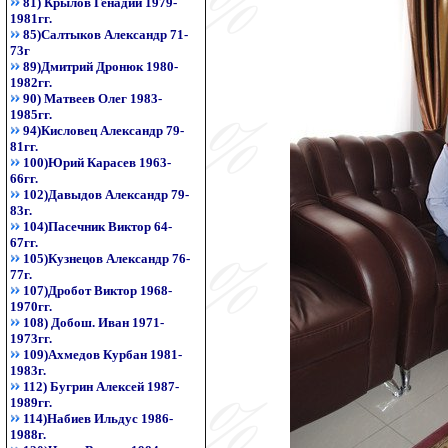
81) Крылов Генадий 1979-
1981гг.
85)Салтыков Александр 71-
73г
89)Дмитрий Дронюк 1980-
1982гг.
90) Матвеев Олег 1983-
1985гг.
94)Кисловец Александр 79-
81гг.
100)Юрий Карасев 1963-
66гг.
102)Давыдов Александр 79-
83г.
104)Пасечник Виктор 64-
67гг.
105)Кузнецов Александр 76-
77г.
107)Дробот Виктор 1968-
1970гг.
108) Добош. Иван 1971-
1973гг.
109)Ахмедов Курбан 1981-
1983г.
112) Бугрин Алексей 1987-
1989гг.
114)Набиев Ильдус 1986-
1988г.