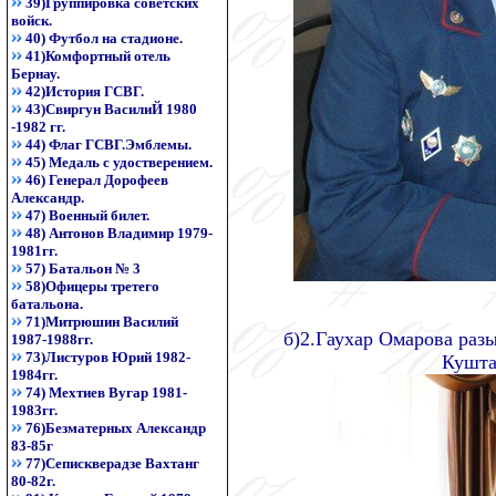
39)Группировка советских
войск.
40) Футбол на стадионе.
41)Комфортный отель
Бернау.
42)История ГСВГ.
43)Свиргун ВасилиЙ 1980
-1982 гг.
44) Флаг ГСВГ.Эмблемы.
45) Медаль с удостверением.
46) Генерал Дорофеев
Александр.
47) Военный билет.
48) Антонов Владимир 1979-
1981гг.
57) Батальон № 3
58)Офицеры третего
батальона.
71)Митрюшин Василий
б)2.Гаухар Омарова раз
1987-1988гг.
73)Листуров Юрий 1982-
Кушта
1984гг.
74) Мехтиев Вугар 1981-
1983гг.
76)Безматерных Александр
83-85г
77)Сепискверадзе Вахтанг
80-82г.