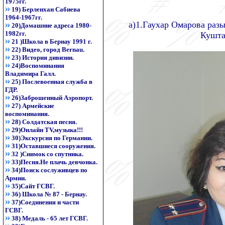
1975гг.
19) Берленхан Сабиева
1964-1967гг.
а)1.Гаухар Омарова раз
20)Домашние адреса 1980-
1982гг.
Кушта
21 )Школа в Бернау 1991 г.
22) Видео, город Bernau.
23) История дивизии.
24)Воспоминания
Владимира Галл.
25) Послевоенная служба в
ГДР.
26)Заброшенный Аэропорт.
27) Армейские
воспоминания.
28) Солдатская песня.
29)Онлайн TV,музыка!!!
30)Экскурсия по Германии.
31)Оставшиеся сооружения.
32 )Снимок со спутника.
33)Песня.Не плачь девчонка.
34)Поиск сослуживцев по
Армии.
35)Сайт ГСВГ.
36) Школа № 87 - Бернау.
37)Соединения и части
ГСВГ.
38) Медаль - 65 лет ГСВГ.