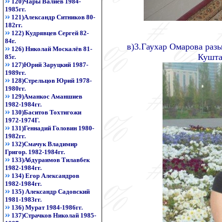
120)Чары Валиев 1984-
1985гг.
121)Александр Ситников 80-
182гг.
122) Кудрявцев Сергей 82-
84г.
в)3.Гаухар Омарова раз
126) Николай Москалёв 81-
Кушта
85г.
127)Юрий Заруцкий 1987-
1989гг.
128)Стрельцов Юрий 1978-
1980гг.
129)Аманкос Аманшиев
1982-1984гг.
130)Баситов Тохтигожи
1972-1974Г.
131)Геннадий Головин 1980-
1982гг.
132)Смачук Владимир
Григор. 1982-1984гг.
133)Абдураимов Тилавбек
1982-1984гг.
134) Егор Александров
1982-1984гг.
135) Александр Садовский
1981-1983гг.
136) Мурат 1984-1986гг.
137)Страчков Николай 1985-