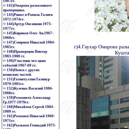
1987гг.
142)Омарова разыскивает
прапорщика.
143)Ринат и Равиль Галиев
1972-1974гг.
144)Артур Овсянкин 1975-
1977гг.
145)Кириков Олег Ан.1967-
1969гг.
147)Смирнов Николай 1984-
г)4.Гаухар Омарова раз
1985гг.
148)Прапорщик Виктор
Кушта
1983-1988 гг.
149)Участник чех-цких
событий 1967-69 гг.
150)Поиск с других
воинских частей.
151)Гатиятуллин Газинур
1979-1981гг.
152)Кузенко Василий 1986-
1988гг.
159)Романюта Александр
Гр.1977-1979гг.
160)Михайлов Сергей 1984-
1989 гг.
161)Романов Николай 1969-
1971гг.
162)Рыльков Геннадий 1975-