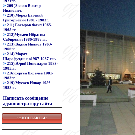
1971гг.
209 )Зыков Виктор
Иванович.
210) Мороз Евгений
Григорьевич 1981 - 1983г.
211) Басыров Фаил 1965-
1968 гг
212)Мусаев Ибрагим
Сабирович 1986-1988 гг.
213) Вадим Иванов 1963-
1966гг.
214) Марат
Шарафутдинов1987-1987 ггг.
215) Юрий Пономарев 1983-
1985гг.
216)Сергей Яковлев 1981-
1983гг.
219) Мусаев Илкар 1986-
1988гг.
Написать сообщение
администратору сайта
:: ::
КОНТАКТЫ
::
-