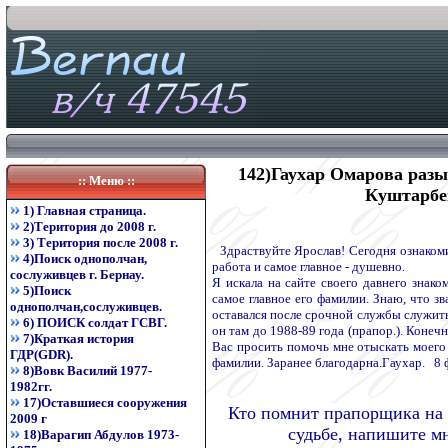
142)Гаухар Омарова раз
:: Меню ::
Куштарбек
1) Главная страница.
2)Територия до 2008 г.
3) Територия после 2008 г.
Здраствуйте Ярослав! Сегодня ознакоми
4)Поиск однополчан,
работа и самое главное - душевно.
сослуживцев г. Бернау.
Я искала на сайте своего давнего знак
5)Поиск
самое главное его фамилии. Знаю, что зв
однополчан,сослуживцев.
оставался после срочной службы служит
6) ПОИСК солдат ГСВГ.
он там до 1988-89 года (прапор.). Конеч
7)Краткая история
Вас просить помочь мне отыскать моего 
ГДР(GDR).
фамилии. Заранее благодарна.Гаухар. 8 
8)Вовк Василий 1977-
1982гг.
17)Оставшиеся сооружения
Кто помнит прапорщика на и
2009 г
судьбе, напишите мне
18)Варагип Абдулов 1973-