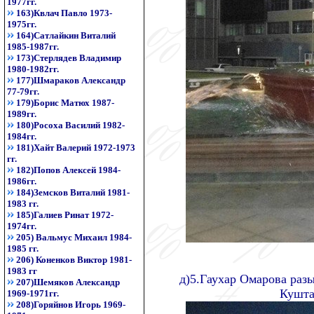
1977гг.
163)Квлач Павло 1973-
1975гг.
164)Сатлайкин Виталий
1985-1987гг.
173)Стерлядев Владимир
1980-1982гг.
177)Шмараков Александр
77-79гг.
179)Борис Матюх 1987-
1989гг.
180)Росоха Василий 1982-
1984гг.
181)Хайт Валерий 1972-1973
гг.
182)Попов Алексей 1984-
1986гг.
184)Земсков Виталий 1981-
1983 гг.
185)Галиев Ринат 1972-
1974гг.
205) Вальмус Михаил 1984-
1985 гг.
206) Коненков Виктор 1981-
1983 гг
д)5.Гаухар Омарова раз
207)Шемяков Александр
Кушта
1969-1971гг.
208)Горяйнов Игорь 1969-