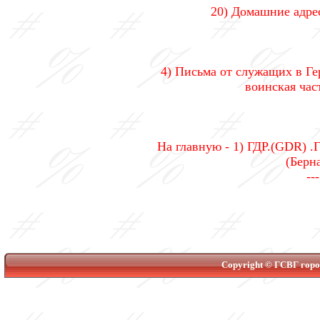
20) Домашние адрес
4) Письма от служащих в Ге
воинская част
На главную - 1) ГДР.(GDR) .
(Берна
--
Copyright © ГСВГ город