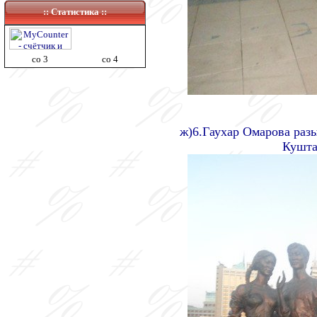
:: Статистика ::
co 3
co 4
ж)6.Гаухар Омарова раз
Кушта