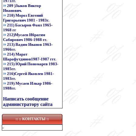
1971гг.
209 )Зыков Виктор
Иванович.
210) Мороз Евгений
Григорьевич 1981 - 1983г.
211) Басыров Фаил 1965-
1968 гг
212)Мусаев Ибрагим
Сабирович 1986-1988 гг.
213) Вадим Иванов 1963-
1966гг.
214) Марат
Шарафутдинов1987-1987 ггг.
215) Юрий Пономарев 1983-
1985гг.
216)Сергей Яковлев 1981-
1983гг.
219) Мусаев Илкар 1986-
1988гг.
Написать сообщение
администратору сайта
:: ::
КОНТАКТЫ
::
-