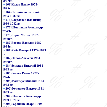
1977гг.
163)Квлач Павло 1973-
1975гг.
164)Сатлайкин Виталий
1985-1987гг.
173)Стерлядев Владимир
1980-1982гг.
177)Шмараков Александр
77-79гг.
179)Борис Матюх 1987-
1989гг.
180)Росоха Василий 1982-
1984гг.
181)Хайт Валерий 1972-1973
гг.
182)Попов Алексей 1984-
1986гг.
184)Земсков Виталий 1981-
1983 гг.
185)Галиев Ринат 1972-
1974гг.
205) Вальмус Михаил 1984-
1985 гг.
206) Коненков Виктор 1981-
1983 гг
207)Шемяков Александр
1969-1971гг.
208)Горяйнов Игорь 1969-