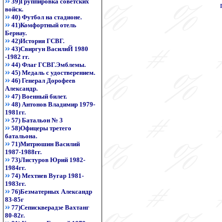
39)Группировка советских
войск.
40) Футбол на стадионе.
41)Комфортный отель
Бернау.
42)История ГСВГ.
43)Свиргун ВасилиЙ 1980
-1982 гг.
44) Флаг ГСВГ.Эмблемы.
45) Медаль с удостверением.
46) Генерал Дорофеев
Александр.
47) Военный билет.
48) Антонов Владимир 1979-
1981гг.
57) Батальон № 3
58)Офицеры третего
батальона.
71)Митрюшин Василий
1987-1988гг.
73)Листуров Юрий 1982-
1984гг.
74) Мехтиев Вугар 1981-
1983гг.
76)Безматерных Александр
83-85г
77)Сепискверадзе Вахтанг
80-82г.