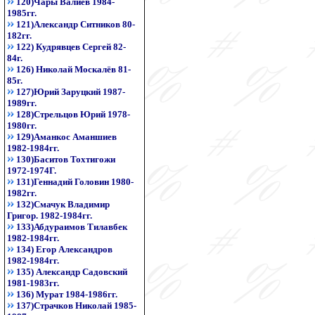
120)Чары Валиев 1984-
1985гг.
121)Александр Ситников 80-
182гг.
122) Кудрявцев Сергей 82-
84г.
126) Николай Москалёв 81-
85г.
127)Юрий Заруцкий 1987-
1989гг.
128)Стрельцов Юрий 1978-
1980гг.
129)Аманкос Аманшиев
1982-1984гг.
130)Баситов Тохтигожи
1972-1974Г.
131)Геннадий Головин 1980-
1982гг.
132)Смачук Владимир
Григор. 1982-1984гг.
133)Абдураимов Тилавбек
1982-1984гг.
134) Егор Александров
1982-1984гг.
135) Александр Садовский
1981-1983гг.
136) Мурат 1984-1986гг.
137)Страчков Николай 1985-