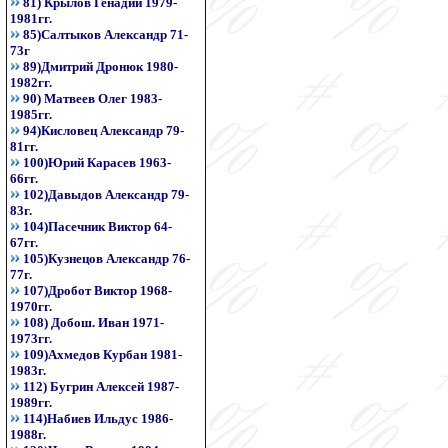
81) Крылов Генадий 1979-
1981гг.
85)Салтыков Александр 71-
73г
89)Дмитрий Дронюк 1980-
1982гг.
90) Матвеев Олег 1983-
1985гг.
94)Кисловец Александр 79-
81гг.
100)Юрий Карасев 1963-
66гг.
102)Давыдов Александр 79-
83г.
104)Пасечник Виктор 64-
67гг.
105)Кузнецов Александр 76-
77г.
107)Дробот Виктор 1968-
1970гг.
108) Добош. Иван 1971-
1973гг.
109)Ахмедов Курбан 1981-
1983г.
112) Бугрин Алексей 1987-
1989гг.
114)Набиев Ильдус 1986-
1988г.