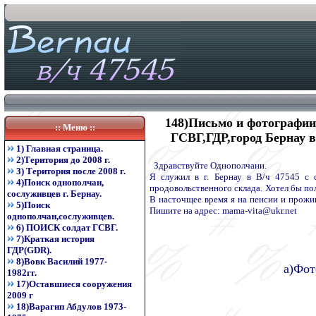
148)Письмо и фотографи
:: Меню ::
ГСВГ,ГДР,город Бернау во
1) Главная страница.
2)Територия до 2008 г.
Здравствуйте Однополчани.
3) Територия после 2008 г.
Я служил в г. Бернау в В/ч 47545 с 
4)Поиск однополчан,
продовольственного склада. Хотел бы пол
сослуживцев г. Бернау.
В насточщее время я на пенсии и прожи
5)Поиск
Пишите на адрес: mama-vita@ukr.net
однополчан,сослуживцев.
6) ПОИСК солдат ГСВГ.
7)Краткая история
ГДР(GDR).
8)Вовк Василий 1977-
а)Фот
1982гг.
17)Оставшиеся сооружения
2009 г
18)Варагип Абдулов 1973-