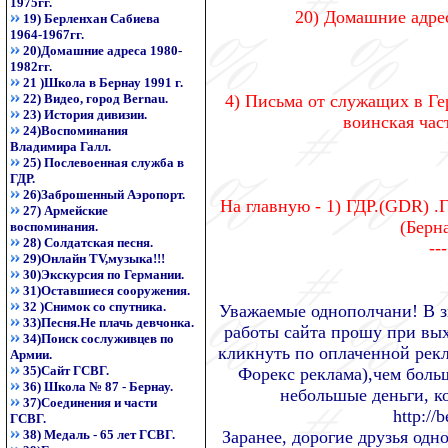
1975гг.
20) Домашние адрес
19) Берленхан Сабиева
1964-1967гг.
20)Домашние адреса 1980-
1982гг.
21 )Школа в Бернау 1991 г.
22) Видео, город Bernau.
4) Письма от служащих в Ге
23) История дивизии.
воинская част
24)Воспоминания
Владимира Галл.
25) Послевоенная служба в
ГДР.
26)Заброшенный Аэропорт.
На главную - 1) ГДР.(GDR) .
27) Армейские
(Берна
воспоминания.
28) Солдатская песня.
--
29)Онлайн TV,музыка!!!
30)Экскурсия по Германии.
31)Оставшиеся сооружения.
32 )Снимок со спутника.
Уважаемые однополчани! В з
33)Песня.Не плачь девчонка.
работы сайта прошу при вых
34)Поиск сослуживцев по
кликнуть по оплаченной рекла
Армии.
35)Сайт ГСВГ.
Форекс реклама),чем больш
36) Школа № 87 - Бернау.
небольшые деньги, ко
37)Соединения и части
http://
ГСВГ.
38) Медаль - 65 лет ГСВГ.
Заранее, дорогие друзья од