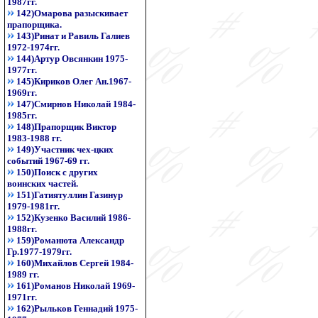
1987гг.
142)Омарова разыскивает
прапорщика.
143)Ринат и Равиль Галиев
1972-1974гг.
144)Артур Овсянкин 1975-
1977гг.
145)Кириков Олег Ан.1967-
1969гг.
147)Смирнов Николай 1984-
1985гг.
148)Прапорщик Виктор
1983-1988 гг.
149)Участник чех-цких
событий 1967-69 гг.
150)Поиск с других
воинских частей.
151)Гатиятуллин Газинур
1979-1981гг.
152)Кузенко Василий 1986-
1988гг.
159)Романюта Александр
Гр.1977-1979гг.
160)Михайлов Сергей 1984-
1989 гг.
161)Романов Николай 1969-
1971гг.
162)Рыльков Геннадий 1975-