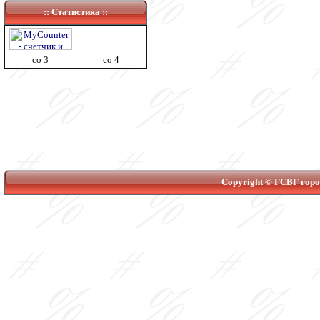
:: Статистика ::
co 3
co 4
Copyright © ГСВГ город