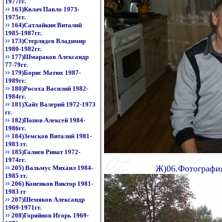
1977гг.
163)Квлач Павло 1973-
1975гг.
164)Сатлайкин Виталий
1985-1987гг.
173)Стерлядев Владимир
1980-1982гг.
177)Шмараков Александр
77-79гг.
179)Борис Матюх 1987-
1989гг.
180)Росоха Василий 1982-
1984гг.
181)Хайт Валерий 1972-1973
гг.
182)Попов Алексей 1984-
1986гг.
184)Земсков Виталий 1981-
1983 гг.
185)Галиев Ринат 1972-
1974гг.
Ж)06.Фотография
205) Вальмус Михаил 1984-
1985 гг.
206) Коненков Виктор 1981-
1983 гг
207)Шемяков Александр
1969-1971гг.
208)Горяйнов Игорь 1969-