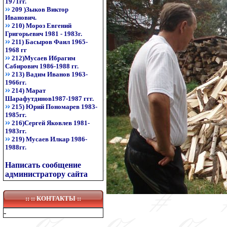
1971гг.
209 )Зыков Виктор
Иванович.
210) Мороз Евгений
Григорьевич 1981 - 1983г.
211) Басыров Фаил 1965-
1968 гг
212)Мусаев Ибрагим
Сабирович 1986-1988 гг.
213) Вадим Иванов 1963-
1966гг.
214) Марат
Шарафутдинов1987-1987 ггг.
215) Юрий Пономарев 1983-
1985гг.
216)Сергей Яковлев 1981-
1983гг.
219) Мусаев Илкар 1986-
1988гг.
Написать сообщение
администратору сайта
:: ::
КОНТАКТЫ
::
-