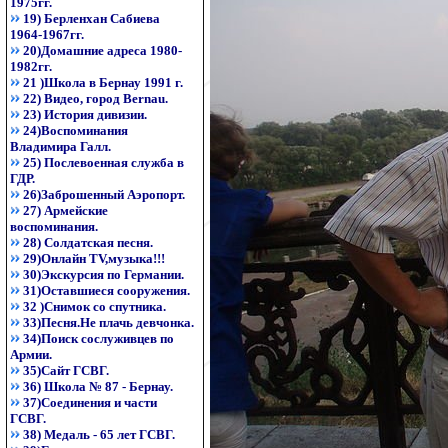
1975гг.
19) Берленхан Сабиева
1964-1967гг.
20)Домашние адреса 1980-
1982гг.
21 )Школа в Бернау 1991 г.
22) Видео, город Bernau.
23) История дивизии.
24)Воспоминания
Владимира Галл.
25) Послевоенная служба в
ГДР.
26)Заброшенный Аэропорт.
27) Армейские
воспоминания.
28) Солдатская песня.
29)Онлайн TV,музыка!!!
30)Экскурсия по Германии.
31)Оставшиеся сооружения.
32 )Снимок со спутника.
33)Песня.Не плачь девчонка.
34)Поиск сослуживцев по
Армии.
35)Сайт ГСВГ.
36) Школа № 87 - Бернау.
37)Соединения и части
ГСВГ.
38) Медаль - 65 лет ГСВГ.