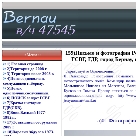
159)Письмо и фотографии Р
:: Меню ::
ГСВГ, ГДР, город Бернау,
1) Главная страница.
2)Територия до 2008 г.
Здравствуйте Однополчани.
3) Територия после 2008 г.
Я, Александр Григорьевич Романюта 
4)Поиск однополчан,
мотострелкового полка. Командир полка
сослуживцев г. Бернау.
Мельникова Николая из Могелева, Вале
5)Поиск
Кусков из Томска. Прошу связаться со
однополчан,сослуживцев.
одноклассниках,очень жду: http://www
6) ПОИСК солдат ГСВГ.
jenyaroma@mail.ru
7)Краткая история
ГДР(GDR).
8)Вовк Василий 1977-
1982гг.
а)01.Фотографи
17)Оставшиеся сооружения
2009 г
18)Варагип Абдулов 1973-