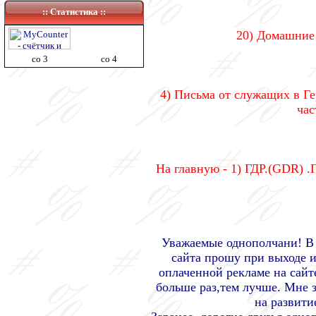
:: Статистика ::
20) Домашние 
co 3
co 4
4) Письма от служащих в Г
час
На главную - 1) ГДР.(GDR) .
Уважаемые однополчани! В 
сайта прошу при выходе и
оплаченной рекламе на сайте
больше раз,тем лучше. Мне з
на развитие