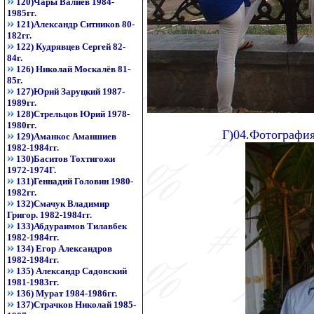
120)Чары Валиев 1984-
1985гг.
121)Александр Ситников 80-
182гг.
122) Кудрявцев Сергей 82-
84г.
126) Николай Москалёв 81-
85г.
127)Юрий Заруцкий 1987-
1989гг.
128)Стрельцов Юрий 1978-
1980гг.
Г)04.Фотография
129)Аманкос Аманшиев
1982-1984гг.
130)Баситов Тохтигожи
1972-1974Г.
131)Геннадий Головин 1980-
1982гг.
132)Смачук Владимир
Григор. 1982-1984гг.
133)Абдураимов Тилавбек
1982-1984гг.
134) Егор Александров
1982-1984гг.
135) Александр Садовский
1981-1983гг.
136) Мурат 1984-1986гг.
137)Страчков Николай 1985-