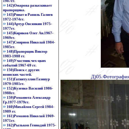
1987гг.
142)Омарова разыскивает
прапорщика.
143)Ринат и Равиль Галиев
1972-1974гг.
144)Артур Овсянкин 1975-
1977гг.
145)Кириков Олег Ан.1967-
1969гг.
147)Смирнов Николай 1984-
1985гг.
148)Прапорщик Виктор
1983-1988 гг.
149)Участник чех-цких
событий 1967-69 гг.
150)Поиск с других
воинских частей.
Д)05.Фотография
151)Гатиятуллин Газинур
1979-1981гг.
152)Кузенко Василий 1986-
1988гг.
159)Романюта Александр
Гр.1977-1979гг.
160)Михайлов Сергей 1984-
1989 гг.
161)Романов Николай 1969-
1971гг.
162)Рыльков Геннадий 1975-