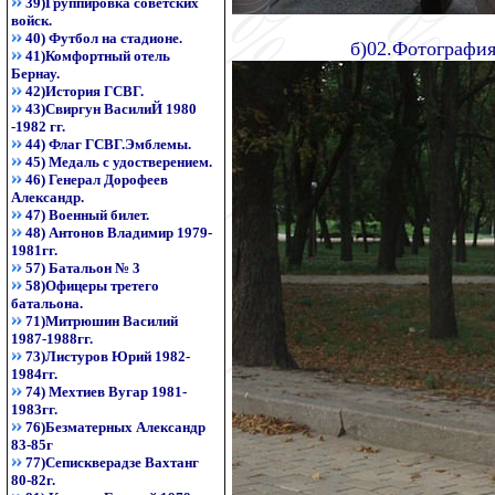
39)Группировка советских
войск.
40) Футбол на стадионе.
б)02.Фотография
41)Комфортный отель
Бернау.
42)История ГСВГ.
43)Свиргун ВасилиЙ 1980
-1982 гг.
44) Флаг ГСВГ.Эмблемы.
45) Медаль с удостверением.
46) Генерал Дорофеев
Александр.
47) Военный билет.
48) Антонов Владимир 1979-
1981гг.
57) Батальон № 3
58)Офицеры третего
батальона.
71)Митрюшин Василий
1987-1988гг.
73)Листуров Юрий 1982-
1984гг.
74) Мехтиев Вугар 1981-
1983гг.
76)Безматерных Александр
83-85г
77)Сепискверадзе Вахтанг
80-82г.