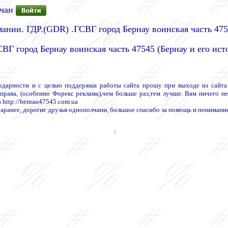
лчан
мании. ГДР.(GDR) .ГСВГ город Бернау воинская часть 47
СВГ город Бернау воинская часть 47545 (Бернау и его ист
дарности и с целью поддержки работы сайта прошу при выходе из сайта п
 права, (особенно Форекс реклама),чем больше раз,тем лучше. Вам ничего не
 http://bernau47545.com.ua
аранее, дорогие друзья однополчани, большое спасибо за помощь и понимани
:)