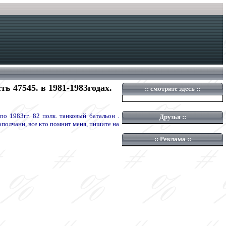
ь 47545. в 1981-1983годах.
::
смотрите здесь
::
о 1983гг. 82 полк. танковый батальон .
Друзья
::
олчани, все кто помнит меня, пишите на
::
Реклама ::