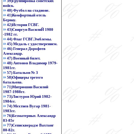
39)Группировка советских
войск.
40) Футбол на стадионе.
41)Комфортный отель
Бернау.
42)История ГСВГ.
43)Свиргун ВасилиЙ 1980
-1982 гг.
44) Флаг ГСВГ.Эмблемы.
45) Медаль с удостверением.
46) Генерал Дорофеев
Александр.
47) Военный билет.
48) Антонов Владимир 1979-
1981гг.
57) Батальон № 3
58)Офицеры третего
батальона.
71)Митрюшин Василий
1987-1988гг.
73)Листуров Юрий 1982-
1984гг.
74) Мехтиев Вугар 1981-
1983гг.
76)Безматерных Александр
83-85г
77)Сепискверадзе Вахтанг
80-82г.