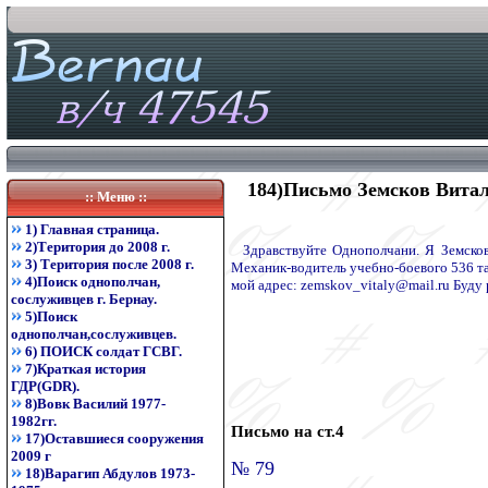
184)Письмо Земсков Витали
:: Меню ::
1) Главная страница.
2)Територия до 2008 г.
Здравствуйте Однополчани. Я Земсков
3) Територия после 2008 г.
Механик-водитель учебно-боевого 536 т
4)Поиск однополчан,
мой адрес: zemskov_vitaly@mail.ru Буду 
сослуживцев г. Бернау.
5)Поиск
однополчан,сослуживцев.
6) ПОИСК солдат ГСВГ.
7)Краткая история
ГДР(GDR).
8)Вовк Василий 1977-
1982гг.
Письмо на ст.4
17)Оставшиеся сооружения
2009 г
№ 79
18)Варагип Абдулов 1973-