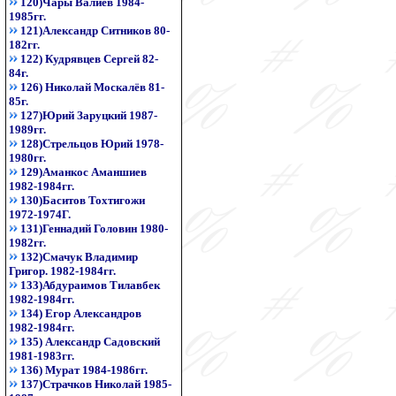
120)Чары Валиев 1984-
1985гг.
121)Александр Ситников 80-
182гг.
122) Кудрявцев Сергей 82-
84г.
126) Николай Москалёв 81-
85г.
127)Юрий Заруцкий 1987-
1989гг.
128)Стрельцов Юрий 1978-
1980гг.
129)Аманкос Аманшиев
1982-1984гг.
130)Баситов Тохтигожи
1972-1974Г.
131)Геннадий Головин 1980-
1982гг.
132)Смачук Владимир
Григор. 1982-1984гг.
133)Абдураимов Тилавбек
1982-1984гг.
134) Егор Александров
1982-1984гг.
135) Александр Садовский
1981-1983гг.
136) Мурат 1984-1986гг.
137)Страчков Николай 1985-