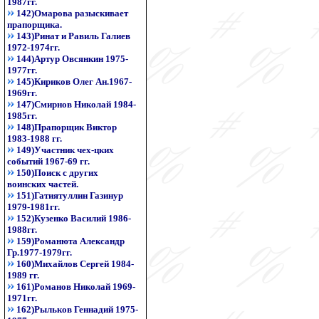
1987гг.
142)Омарова разыскивает
прапорщика.
143)Ринат и Равиль Галиев
1972-1974гг.
144)Артур Овсянкин 1975-
1977гг.
145)Кириков Олег Ан.1967-
1969гг.
147)Смирнов Николай 1984-
1985гг.
148)Прапорщик Виктор
1983-1988 гг.
149)Участник чех-цких
событий 1967-69 гг.
150)Поиск с других
воинских частей.
151)Гатиятуллин Газинур
1979-1981гг.
152)Кузенко Василий 1986-
1988гг.
159)Романюта Александр
Гр.1977-1979гг.
160)Михайлов Сергей 1984-
1989 гг.
161)Романов Николай 1969-
1971гг.
162)Рыльков Геннадий 1975-