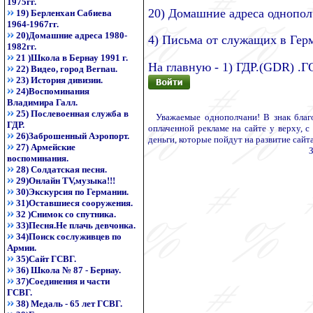
1975гг.
20) Домашние адреса однопо
19) Берленхан Сабиева
1964-1967гг.
20)Домашние адреса 1980-
4) Письма от служащих в Гер
1982гг.
21 )Школа в Бернау 1991 г.
На главную - 1) ГДР.(GDR) .Г
22) Видео, город Bernau.
23) История дивизии.
24)Воспоминания
Владимира Галл.
25) Послевоенная служба в
Уважаемые однополчани! В знак благо
ГДР.
оплаченной рекламе на сайте у верху, с
26)Заброшенный Аэропорт.
деньги, которые пойдут на развитие сайта
27) Армейские
З
воспоминания.
28) Солдатская песня.
29)Онлайн TV,музыка!!!
30)Экскурсия по Германии.
31)Оставшиеся сооружения.
32 )Снимок со спутника.
33)Песня.Не плачь девчонка.
34)Поиск сослуживцев по
Армии.
35)Сайт ГСВГ.
36) Школа № 87 - Бернау.
37)Соединения и части
ГСВГ.
38) Медаль - 65 лет ГСВГ.