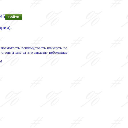
545
ория).
осмотреть рекламу,тоесть кликнуть по
 стоит, а мне за это заплатят небольшые
е!