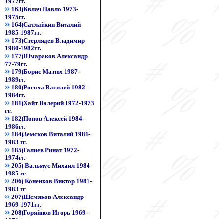
1977гг.
163)Квлач Павло 1973-
1975гг.
164)Сатлайкин Виталий
1985-1987гг.
173)Стерлядев Владимир
1980-1982гг.
177)Шмараков Александр
77-79гг.
179)Борис Матюх 1987-
1989гг.
180)Росоха Василий 1982-
1984гг.
181)Хайт Валерий 1972-1973
гг.
182)Попов Алексей 1984-
1986гг.
184)Земсков Виталий 1981-
1983 гг.
185)Галиев Ринат 1972-
1974гг.
205) Вальмус Михаил 1984-
1985 гг.
206) Коненков Виктор 1981-
1983 гг
207)Шемяков Александр
1969-1971гг.
208)Горяйнов Игорь 1969-