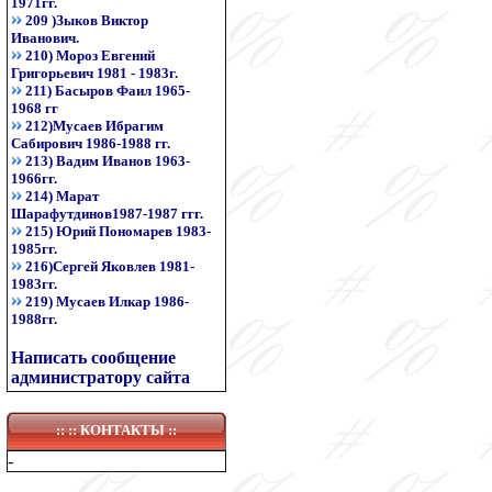
1971гг.
209 )Зыков Виктор
Иванович.
210) Мороз Евгений
Григорьевич 1981 - 1983г.
211) Басыров Фаил 1965-
1968 гг
212)Мусаев Ибрагим
Сабирович 1986-1988 гг.
213) Вадим Иванов 1963-
1966гг.
214) Марат
Шарафутдинов1987-1987 ггг.
215) Юрий Пономарев 1983-
1985гг.
216)Сергей Яковлев 1981-
1983гг.
219) Мусаев Илкар 1986-
1988гг.
Написать сообщение
администратору сайта
:: ::
КОНТАКТЫ
::
-