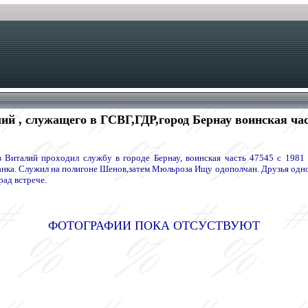
й , служащего в ГСВГ,ГДР,город Бернау воинская част
 Виталий проходил службу в городе Бернау, воинская часть 47545 с 1981 п
анка. Служил на полигоне Шенов,затем Мюльроза Ищу одополчан. Друзья одноп
рад встрече.
ФОТОГРАФИИ ПОКА ОТСУСТВУЮТ