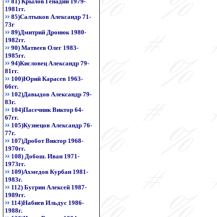
81) Крылов Генадий 1979-
1981гг.
85)Салтыков Александр 71-
73г
89)Дмитрий Дронюк 1980-
1982гг.
90) Матвеев Олег 1983-
1985гг.
94)Кисловец Александр 79-
81гг.
100)Юрий Карасев 1963-
66гг.
102)Давыдов Александр 79-
83г.
104)Пасечник Виктор 64-
67гг.
105)Кузнецов Александр 76-
77г.
107)Дробот Виктор 1968-
1970гг.
108) Добош. Иван 1971-
1973гг.
109)Ахмедов Курбан 1981-
1983г.
112) Бугрин Алексей 1987-
1989гг.
114)Набиев Ильдус 1986-
1988г.