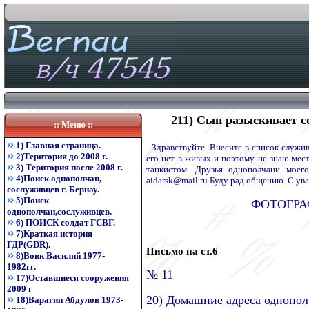
211) Сын разыскивает 
:: Меню ::
1) Главная страница.
Здравствуйте. Внесите в список служ
2)Територия до 2008 г.
его нет в живых и поэтому не знаю мес
3) Територия после 2008 г.
танкистом. Друзья однополчани моег
4)Поиск однополчан,
aidarsk@mail.ru Буду рад общению. С у
сослуживцев г. Бернау.
5)Поиск
ФОТОГРА
однополчан,сослуживцев.
6) ПОИСК солдат ГСВГ.
7)Краткая история
ГДР(GDR).
Письмо на ст.6
8)Вовк Василий 1977-
1982гг.
№ 11
17)Оставшиеся сооружения
2009 г
20) Домашние адреса однопо
18)Варагип Абдулов 1973-