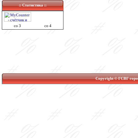
:: Статистика ::
co 3
co 4
Copyright © ГСВГ город