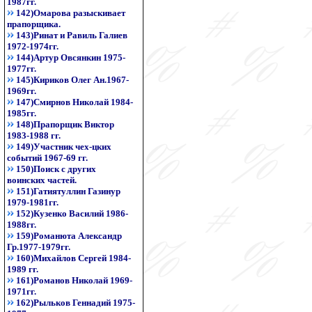
1987гг.
142)Омарова разыскивает
прапорщика.
143)Ринат и Равиль Галиев
1972-1974гг.
144)Артур Овсянкин 1975-
1977гг.
145)Кириков Олег Ан.1967-
1969гг.
147)Смирнов Николай 1984-
1985гг.
148)Прапорщик Виктор
1983-1988 гг.
149)Участник чех-цких
событий 1967-69 гг.
150)Поиск с других
воинских частей.
151)Гатиятуллин Газинур
1979-1981гг.
152)Кузенко Василий 1986-
1988гг.
159)Романюта Александр
Гр.1977-1979гг.
160)Михайлов Сергей 1984-
1989 гг.
161)Романов Николай 1969-
1971гг.
162)Рыльков Геннадий 1975-