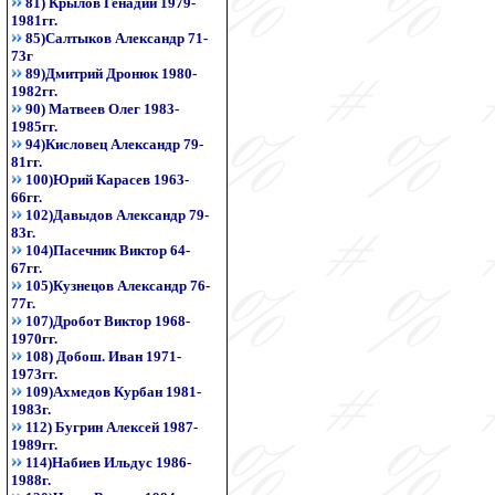
81) Крылов Генадий 1979-
1981гг.
85)Салтыков Александр 71-
73г
89)Дмитрий Дронюк 1980-
1982гг.
90) Матвеев Олег 1983-
1985гг.
94)Кисловец Александр 79-
81гг.
100)Юрий Карасев 1963-
66гг.
102)Давыдов Александр 79-
83г.
104)Пасечник Виктор 64-
67гг.
105)Кузнецов Александр 76-
77г.
107)Дробот Виктор 1968-
1970гг.
108) Добош. Иван 1971-
1973гг.
109)Ахмедов Курбан 1981-
1983г.
112) Бугрин Алексей 1987-
1989гг.
114)Набиев Ильдус 1986-
1988г.