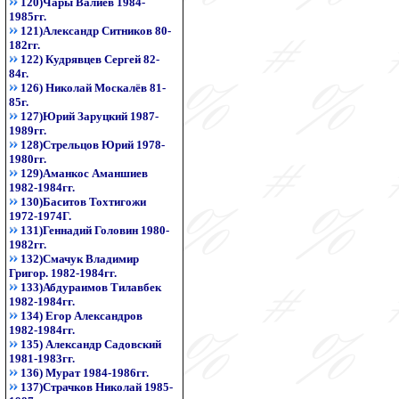
120)Чары Валиев 1984-
1985гг.
121)Александр Ситников 80-
182гг.
122) Кудрявцев Сергей 82-
84г.
126) Николай Москалёв 81-
85г.
127)Юрий Заруцкий 1987-
1989гг.
128)Стрельцов Юрий 1978-
1980гг.
129)Аманкос Аманшиев
1982-1984гг.
130)Баситов Тохтигожи
1972-1974Г.
131)Геннадий Головин 1980-
1982гг.
132)Смачук Владимир
Григор. 1982-1984гг.
133)Абдураимов Тилавбек
1982-1984гг.
134) Егор Александров
1982-1984гг.
135) Александр Садовский
1981-1983гг.
136) Мурат 1984-1986гг.
137)Страчков Николай 1985-