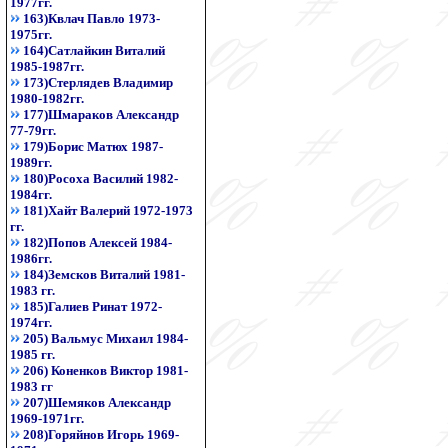
1977гг.
163)Квлач Павло 1973-
1975гг.
164)Сатлайкин Виталий
1985-1987гг.
173)Стерлядев Владимир
1980-1982гг.
177)Шмараков Александр
77-79гг.
179)Борис Матюх 1987-
1989гг.
180)Росоха Василий 1982-
1984гг.
181)Хайт Валерий 1972-1973
гг.
182)Попов Алексей 1984-
1986гг.
184)Земсков Виталий 1981-
1983 гг.
185)Галиев Ринат 1972-
1974гг.
205) Вальмус Михаил 1984-
1985 гг.
206) Коненков Виктор 1981-
1983 гг
207)Шемяков Александр
1969-1971гг.
208)Горяйнов Игорь 1969-