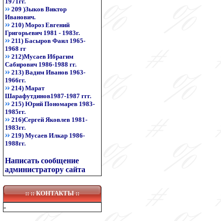
1971гг.
209 )Зыков Виктор
Иванович.
210) Мороз Евгений
Григорьевич 1981 - 1983г.
211) Басыров Фаил 1965-
1968 гг
212)Мусаев Ибрагим
Сабирович 1986-1988 гг.
213) Вадим Иванов 1963-
1966гг.
214) Марат
Шарафутдинов1987-1987 ггг.
215) Юрий Пономарев 1983-
1985гг.
216)Сергей Яковлев 1981-
1983гг.
219) Мусаев Илкар 1986-
1988гг.
Написать сообщение
администратору сайта
:: ::
КОНТАКТЫ
::
-