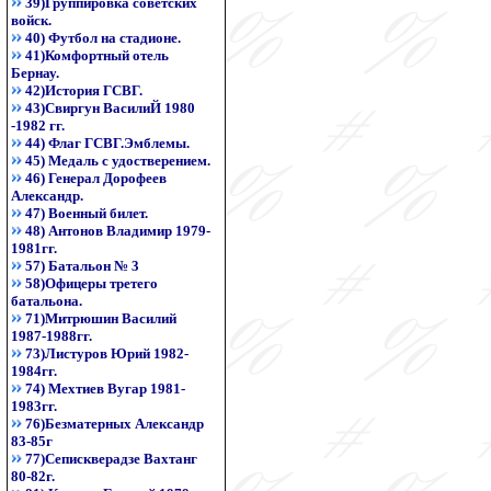
39)Группировка советских
войск.
40) Футбол на стадионе.
41)Комфортный отель
Бернау.
42)История ГСВГ.
43)Свиргун ВасилиЙ 1980
-1982 гг.
44) Флаг ГСВГ.Эмблемы.
45) Медаль с удостверением.
46) Генерал Дорофеев
Александр.
47) Военный билет.
48) Антонов Владимир 1979-
1981гг.
57) Батальон № 3
58)Офицеры третего
батальона.
71)Митрюшин Василий
1987-1988гг.
73)Листуров Юрий 1982-
1984гг.
74) Мехтиев Вугар 1981-
1983гг.
76)Безматерных Александр
83-85г
77)Сепискверадзе Вахтанг
80-82г.