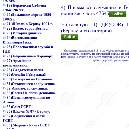
1975гг.
19) Берленхан Сабиева
4) Письма от служащих в Ге
1964-1967гг.
воинская часть 47545
20)Домашние адреса 1980-
1982гг.
На главную - 1) ГДР.(GDR) .
21 )Школа в Бернау 1991 г.
22) Видео, город Bernau.
(Бернау и его история).
23) История дивизии.
24)Воспоминания
Владимира Галл.
25) Послевоенная служба в
Уважаемые однополчани! В знак благодарности и с
ГДР.
рекламу,тоесть кликнуть по оплаченной рекламе на сай
26)Заброшенный Аэропорт.
Вам ничего не стоит, а мне за это заплатят небольшые д
Заранее, дорогие друзья одно
27) Армейские
воспоминания.
28) Солдатская песня.
29)Онлайн TV,музыка!!!
30)Экскурсия по Германии.
31)Оставшиеся сооружения.
32 )Снимок со спутника.
33)Песня.Не плачь девчонка.
34)Поиск сослуживцев по
Армии.
35)Сайт ГСВГ.
36) Школа № 87 - Бернау.
37)Соединения и части
ГСВГ.
38) Медаль - 65 лет ГСВГ.