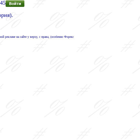
545
ория).
й рекламе на сайте у верху, с права, (особенно Форекс