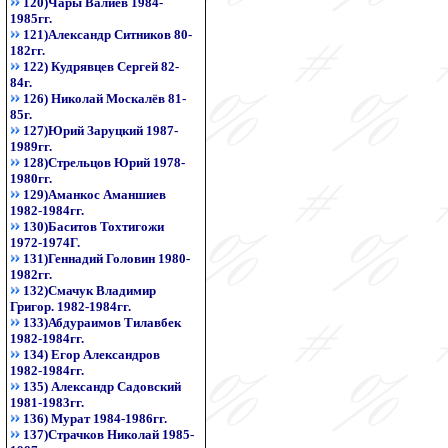
120)Чары Валиев 1984-
1985гг.
121)Александр Ситников 80-
182гг.
122) Кудрявцев Сергей 82-
84г.
126) Николай Москалёв 81-
85г.
127)Юрий Заруцкий 1987-
1989гг.
128)Стрельцов Юрий 1978-
1980гг.
129)Аманкос Аманшиев
1982-1984гг.
130)Баситов Тохтигожи
1972-1974Г.
131)Геннадий Головин 1980-
1982гг.
132)Смачук Владимир
Григор. 1982-1984гг.
133)Абдураимов Тилавбек
1982-1984гг.
134) Егор Александров
1982-1984гг.
135) Александр Садовский
1981-1983гг.
136) Мурат 1984-1986гг.
137)Страчков Николай 1985-