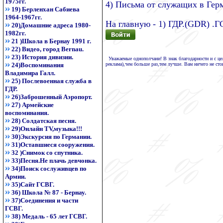
1975гг.
4) Письма от служащих в Гер
19) Берленхан Сабиева
1964-1967гг.
На главную - 1) ГДР.(GDR) .Г
20)Домашние адреса 1980-
1982гг.
21 )Школа в Бернау 1991 г.
22) Видео, город Bernau.
23) История дивизии.
Уважаемые однополчани! В знак благодарности и с цель
реклама),чем больше раз,тем лучше. Вам ничего не стои
24)Воспоминания
Владимира Галл.
25) Послевоенная служба в
ГДР.
26)Заброшенный Аэропорт.
27) Армейские
воспоминания.
28) Солдатская песня.
29)Онлайн TV,музыка!!!
30)Экскурсия по Германии.
31)Оставшиеся сооружения.
32 )Снимок со спутника.
33)Песня.Не плачь девчонка.
34)Поиск сослуживцев по
Армии.
35)Сайт ГСВГ.
36) Школа № 87 - Бернау.
37)Соединения и части
ГСВГ.
38) Медаль - 65 лет ГСВГ.