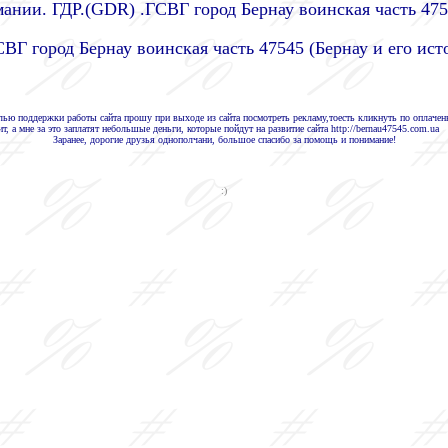
мании. ГДР.(GDR) .ГСВГ город Бернау воинская часть 47
СВГ город Бернау воинская часть 47545 (Бернау и его ист
ю поддержки работы сайта прошу при выходе из сайта посмотреть рекламу,тоесть кликнуть по оплаченно
т, а мне за это заплатят небольшые деньги, которые пойдут на развитие сайта http://bernau47545.com.ua
Заранее, дорогие друзья однополчани, большое спасибо за помощь и понимание!
:)