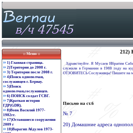
212) 
:: Меню ::
1) Главная страница.
Здравствуйте. Я Мусаев Ибрагим Саби
2)Територия до 2008 г.
служили в Германии в 1988 году на к
3) Територия после 2008 г.
ОТЗОВИТЕСЬ Сослуживцы! Пишите на мой 
4)Поиск однополчан,
сослуживцев г. Бернау.
5)Поиск
однополчан,сослуживцев.
6) ПОИСК солдат ГСВГ.
7)Краткая история
Письмо на ст.6
ГДР(GDR).
8)Вовк Василий 1977-
№ 7
1982гг.
17)Оставшиеся сооружения
20) Домашние адреса однопо
2009 г
18)Варагип Абдулов 1973-