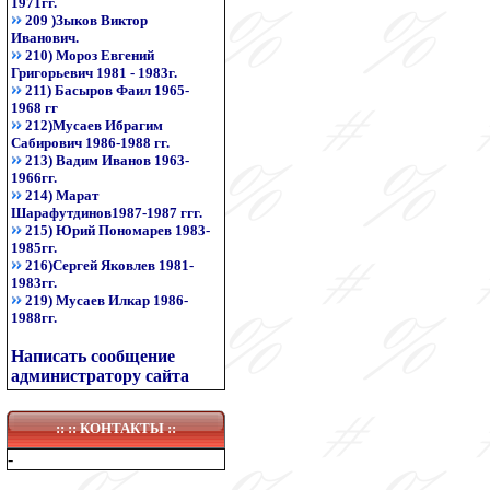
1971гг.
209 )Зыков Виктор
Иванович.
210) Мороз Евгений
Григорьевич 1981 - 1983г.
211) Басыров Фаил 1965-
1968 гг
212)Мусаев Ибрагим
Сабирович 1986-1988 гг.
213) Вадим Иванов 1963-
1966гг.
214) Марат
Шарафутдинов1987-1987 ггг.
215) Юрий Пономарев 1983-
1985гг.
216)Сергей Яковлев 1981-
1983гг.
219) Мусаев Илкар 1986-
1988гг.
Написать сообщение
администратору сайта
:: ::
КОНТАКТЫ
::
-