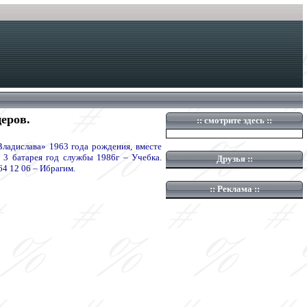
церов.
::
смотрите здесь
::
ладислава» 1963 года рождения, вместе
3 батарея год службы 1986г – Учебка.
Друзья
::
4 12 06 – Ибрагим.
::
Реклама ::