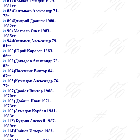
81) Крылов Генадий 1979-
1981гг.
85)Салтыков Александр 71-
73г
89)Дмитрий Дронюк 1980-
1982гг.
90) Матвеев Олег 1983-
1985гг.
94)Кисловец Александр 79-
81гг.
100)Юрий Карасев 1963-
66гг.
102)Давыдов Александр 79-
83г.
104)Пасечник Виктор 64-
67гг.
105)Кузнецов Александр 76-
77г.
107)Дробот Виктор 1968-
1970гг.
108) Добош. Иван 1971-
1973гг.
109)Ахмедов Курбан 1981-
1983г.
112) Бугрин Алексей 1987-
1989гг.
114)Набиев Ильдус 1986-
1988г.