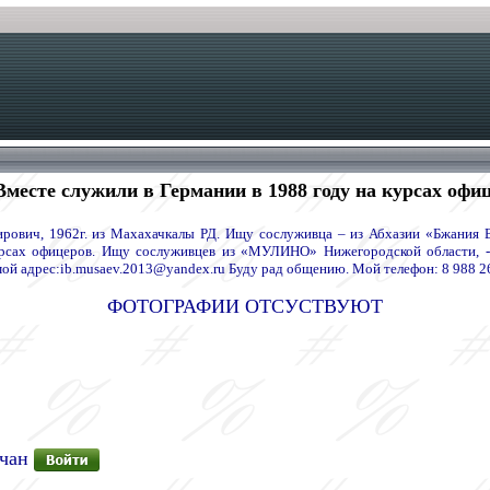
Вместе служили в Германии в 1988 году на курсах офи
рович, 1962г. из Махахачкалы РД. Ищу сослуживца – из Абхазии «Бжания В
урсах офицеров. Ищу сослуживцев из «МУЛИНО» Нижегородской области, - 
адрес:ib.musaev.2013@yandex.ru Буду рад общению. Мой телефон: 8 988 26
ФОТОГРАФИИ ОТСУСТВУЮТ
лчан