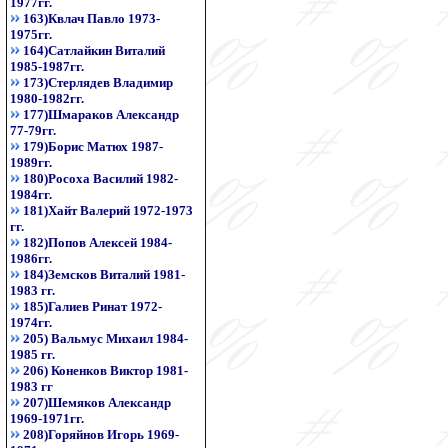
1977гг.
163)Квлач Павло 1973-
1975гг.
164)Сатлайкин Виталий
1985-1987гг.
173)Стерлядев Владимир
1980-1982гг.
177)Шмараков Александр
77-79гг.
179)Борис Матюх 1987-
1989гг.
180)Росоха Василий 1982-
1984гг.
181)Хайт Валерий 1972-1973
гг.
182)Попов Алексей 1984-
1986гг.
184)Земсков Виталий 1981-
1983 гг.
185)Галиев Ринат 1972-
1974гг.
205) Вальмус Михаил 1984-
1985 гг.
206) Коненков Виктор 1981-
1983 гг
207)Шемяков Александр
1969-1971гг.
208)Горяйнов Игорь 1969-