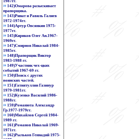
1987гг.
142)Омарова разыскивает
прапорщика.
143)Ринат и Равиль Галиев
1972-1974гг.
144)Артур Овсянкин 1975-
1977гг.
145)Кириков Олег Ан.1967-
1969гг.
147)Смирнов Николай 1984-
1985гг.
148)Прапорщик Виктор
1983-1988 гг.
149)Участник чех-цких
событий 1967-69 гг.
150)Поиск с других
воинских частей.
151)Гатиятуллин Газинур
1979-1981гг.
152)Кузенко Василий 1986-
1988гг.
159)Романюта Александр
Гр.1977-1979гг.
160)Михайлов Сергей 1984-
1989 гг.
161)Романов Николай 1969-
1971гг.
162)Рыльков Геннадий 1975-