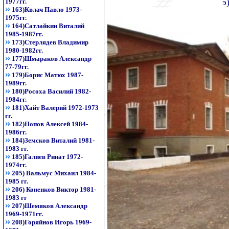
э
1977гг.
163)Квлач Павло 1973-
1975гг.
164)Сатлайкин Виталий
1985-1987гг.
173)Стерлядев Владимир
1980-1982гг.
177)Шмараков Александр
77-79гг.
179)Борис Матюх 1987-
1989гг.
180)Росоха Василий 1982-
1984гг.
181)Хайт Валерий 1972-1973
гг.
182)Попов Алексей 1984-
1986гг.
184)Земсков Виталий 1981-
1983 гг.
185)Галиев Ринат 1972-
1974гг.
205) Вальмус Михаил 1984-
1985 гг.
206) Коненков Виктор 1981-
1983 гг
207)Шемяков Александр
1969-1971гг.
208)Горяйнов Игорь 1969-