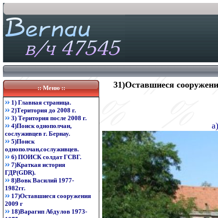
31)Оставшиеся сооружения
:: Меню ::
1) Главная страница.
2)Територия до 2008 г.
3) Територия после 2008 г.
а
4)Поиск однополчан,
сослуживцев г. Бернау.
5)Поиск
однополчан,сослуживцев.
6) ПОИСК солдат ГСВГ.
7)Краткая история
ГДР(GDR).
8)Вовк Василий 1977-
1982гг.
17)Оставшиеся сооружения
2009 г
18)Варагип Абдулов 1973-