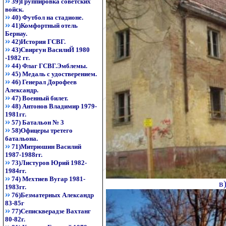
39)Группировка советских
войск.
40) Футбол на стадионе.
41)Комфортный отель
Бернау.
42)История ГСВГ.
43)Свиргун ВасилиЙ 1980
-1982 гг.
44) Флаг ГСВГ.Эмблемы.
45) Медаль с удостверением.
46) Генерал Дорофеев
Александр.
47) Военный билет.
48) Антонов Владимир 1979-
1981гг.
57) Батальон № 3
58)Офицеры третего
батальона.
71)Митрюшин Василий
1987-1988гг.
73)Листуров Юрий 1982-
1984гг.
74) Мехтиев Вугар 1981-
в
1983гг.
76)Безматерных Александр
83-85г
77)Сепискверадзе Вахтанг
80-82г.