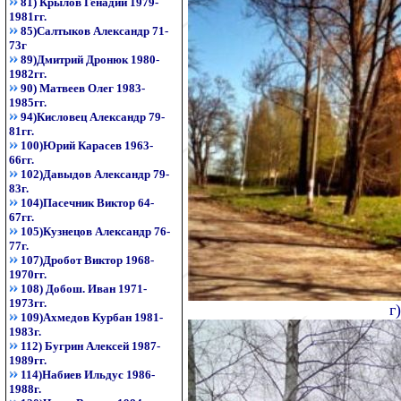
81) Крылов Генадий 1979-
1981гг.
85)Салтыков Александр 71-
73г
89)Дмитрий Дронюк 1980-
1982гг.
90) Матвеев Олег 1983-
1985гг.
94)Кисловец Александр 79-
81гг.
100)Юрий Карасев 1963-
66гг.
102)Давыдов Александр 79-
83г.
104)Пасечник Виктор 64-
67гг.
105)Кузнецов Александр 76-
77г.
107)Дробот Виктор 1968-
1970гг.
108) Добош. Иван 1971-
1973гг.
г
109)Ахмедов Курбан 1981-
1983г.
112) Бугрин Алексей 1987-
1989гг.
114)Набиев Ильдус 1986-
1988г.