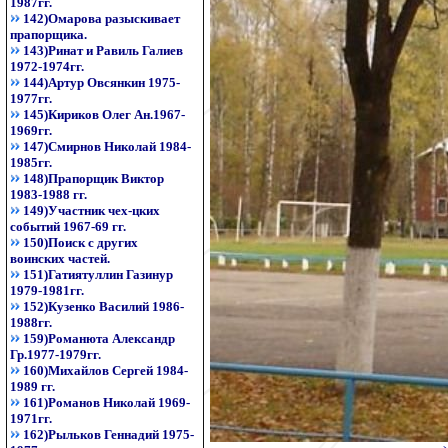
1987гг.
142)Омарова разыскивает
прапорщика.
143)Ринат и Равиль Галиев
1972-1974гг.
144)Артур Овсянкин 1975-
1977гг.
145)Кириков Олег Ан.1967-
1969гг.
147)Смирнов Николай 1984-
1985гг.
148)Прапорщик Виктор
1983-1988 гг.
149)Участник чех-цких
событий 1967-69 гг.
150)Поиск с других
воинских частей.
151)Гатиятуллин Газинур
1979-1981гг.
152)Кузенко Василий 1986-
1988гг.
159)Романюта Александр
Гр.1977-1979гг.
160)Михайлов Сергей 1984-
1989 гг.
161)Романов Николай 1969-
1971гг.
162)Рыльков Геннадий 1975-