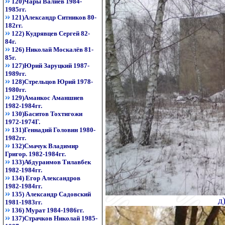
120)Чары Валиев 1984-
1985гг.
121)Александр Ситников 80-
182гг.
122) Кудрявцев Сергей 82-
84г.
126) Николай Москалёв 81-
85г.
127)Юрий Заруцкий 1987-
1989гг.
128)Стрельцов Юрий 1978-
1980гг.
129)Аманкос Аманшиев
1982-1984гг.
130)Баситов Тохтигожи
1972-1974Г.
131)Геннадий Головин 1980-
1982гг.
132)Смачук Владимир
Григор. 1982-1984гг.
133)Абдураимов Тилавбек
1982-1984гг.
134) Егор Александров
1982-1984гг.
135) Александр Садовский
д
1981-1983гг.
136) Мурат 1984-1986гг.
137)Страчков Николай 1985-