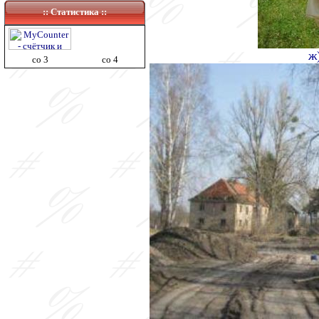
:: Статистика ::
ж
co 3
co 4