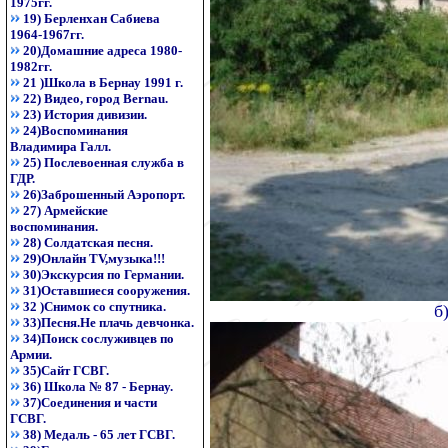
1975гг.
19) Берленхан Сабиева
1964-1967гг.
20)Домашние адреса 1980-
1982гг.
21 )Школа в Бернау 1991 г.
22) Видео, город Bernau.
23) История дивизии.
24)Воспоминания
Владимира Галл.
25) Послевоенная служба в
ГДР.
26)Заброшенный Аэропорт.
27) Армейские
воспоминания.
28) Солдатская песня.
29)Онлайн TV,музыка!!!
30)Экскурсия по Германии.
31)Оставшиеся сооружения.
32 )Снимок со спутника.
б
33)Песня.Не плачь девчонка.
34)Поиск сослуживцев по
Армии.
35)Сайт ГСВГ.
36) Школа № 87 - Бернау.
37)Соединения и части
ГСВГ.
38) Медаль - 65 лет ГСВГ.