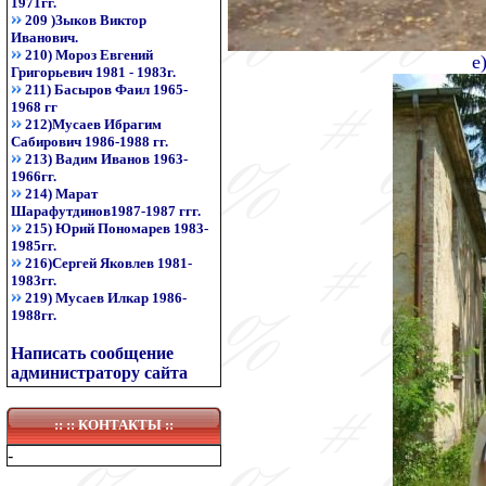
1971гг.
209 )Зыков Виктор
Иванович.
210) Мороз Евгений
е
Григорьевич 1981 - 1983г.
211) Басыров Фаил 1965-
1968 гг
212)Мусаев Ибрагим
Сабирович 1986-1988 гг.
213) Вадим Иванов 1963-
1966гг.
214) Марат
Шарафутдинов1987-1987 ггг.
215) Юрий Пономарев 1983-
1985гг.
216)Сергей Яковлев 1981-
1983гг.
219) Мусаев Илкар 1986-
1988гг.
Написать сообщение
администратору сайта
:: ::
КОНТАКТЫ
::
-