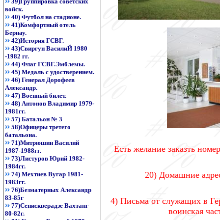
39)Группировка советских
войск.
40) Футбол на стадионе.
41)Комфортный отель
Бернау.
42)История ГСВГ.
43)Свиргун ВасилиЙ 1980
-1982 гг.
44) Флаг ГСВГ.Эмблемы.
45) Медаль с удостверением.
46) Генерал Дорофеев
Александр.
47) Военный билет.
48) Антонов Владимир 1979-
1981гг.
57) Батальон № 3
58)Офицеры третего
батальона.
71)Митрюшин Василий
Есть желание заказть номе
1987-1988гг.
73)Листуров Юрий 1982-
1984гг.
20) Домашние адрес
74) Мехтиев Вугар 1981-
1983гг.
76)Безматерных Александр
83-85г
4) Письма от служащих в Ге
77)Сепискверадзе Вахтанг
воинская част
80-82г.