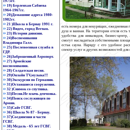
1975гг.
19) Берленхан Сабиева
1964-1967гг.
20)Домашние адреса 1980-
1982гг.
21 )Школа в Бернау 1991 г.
есть номера для некурящих, ежедневная г
22) Видео, город Bernau.
душ и ванная. На територии отеля есть т
23) История дивизии.
удобства для инвалидов, бизнес-центр,
24)Воспоминания
смогут насладиться собственными площа
Владимира Галл.
естьк сауна. Наряду с его удобное ра
25) Послевоенная служба в
спектр услуг и других возможностей для 
ГДР.
26)Заброшенный Аэропорт.
27) Армейские
воспоминания.
28) Солдатская песня.
29)Онлайн TV,музыка!!!
30)Экскурсия по Германии.
31)Оставшиеся сооружения.
32 )Снимок со спутника.
33)Песня.Не плачь девчонка.
34)Поиск сослуживцев по
Армии.
35)Сайт ГСВГ.
36) Школа № 87 - Бернау.
37)Соединения и части
ГСВГ.
38) Медаль - 65 лет ГСВГ.