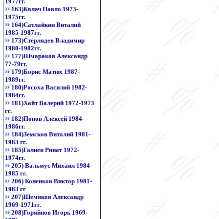
1977гг.
163)Квлач Павло 1973-
1975гг.
164)Сатлайкин Виталий
1985-1987гг.
173)Стерлядев Владимир
1980-1982гг.
177)Шмараков Александр
77-79гг.
179)Борис Матюх 1987-
1989гг.
180)Росоха Василий 1982-
1984гг.
181)Хайт Валерий 1972-1973
гг.
182)Попов Алексей 1984-
1986гг.
184)Земсков Виталий 1981-
1983 гг.
185)Галиев Ринат 1972-
1974гг.
205) Вальмус Михаил 1984-
1985 гг.
206) Коненков Виктор 1981-
1983 гг
207)Шемяков Александр
1969-1971гг.
208)Горяйнов Игорь 1969-