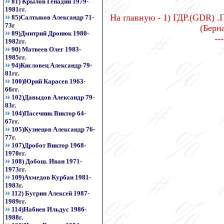
81) Крылов Генадий 1979-
1981гг.
На главную - 1) ГДР.(GDR) .
85)Салтыков Александр 71-
73г
(Берна
89)Дмитрий Дронюк 1980-
--
1982гг.
90) Матвеев Олег 1983-
1985гг.
94)Кисловец Александр 79-
81гг.
100)Юрий Карасев 1963-
66гг.
102)Давыдов Александр 79-
83г.
104)Пасечник Виктор 64-
67гг.
105)Кузнецов Александр 76-
77г.
107)Дробот Виктор 1968-
1970гг.
108) Добош. Иван 1971-
1973гг.
109)Ахмедов Курбан 1981-
1983г.
112) Бугрин Алексей 1987-
1989гг.
114)Набиев Ильдус 1986-
1988г.