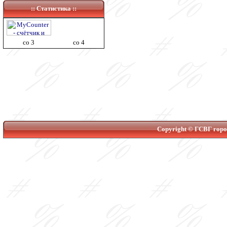
:: Статистика ::
co 3
co 4
Copyright © ГСВГ город