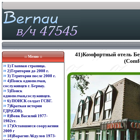
41)Комфортный отель Бер
:: Меню ::
(Comfo
1) Главная страница.
2)Територия до 2008 г.
3) Територия после 2008 г.
4)Поиск однополчан,
сослуживцев г. Бернау.
5)Поиск
однополчан,сослуживцев.
6) ПОИСК солдат ГСВГ.
7)Краткая история
ГДР(GDR).
8)Вовк Василий 1977-
1982гг.
17)Оставшиеся сооружения
2009 г
18)Варагип Абдулов 1973-