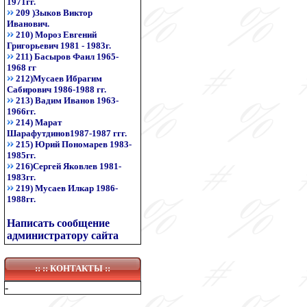
1971гг.
209 )Зыков Виктор
Иванович.
210) Мороз Евгений
Григорьевич 1981 - 1983г.
211) Басыров Фаил 1965-
1968 гг
212)Мусаев Ибрагим
Сабирович 1986-1988 гг.
213) Вадим Иванов 1963-
1966гг.
214) Марат
Шарафутдинов1987-1987 ггг.
215) Юрий Пономарев 1983-
1985гг.
216)Сергей Яковлев 1981-
1983гг.
219) Мусаев Илкар 1986-
1988гг.
Написать сообщение
администратору сайта
:: ::
КОНТАКТЫ
::
-