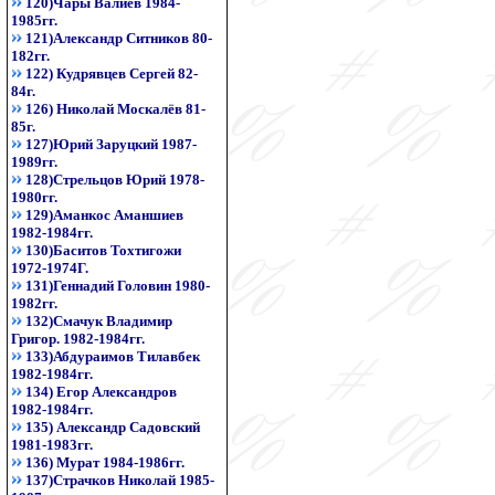
120)Чары Валиев 1984-
1985гг.
121)Александр Ситников 80-
182гг.
122) Кудрявцев Сергей 82-
84г.
126) Николай Москалёв 81-
85г.
127)Юрий Заруцкий 1987-
1989гг.
128)Стрельцов Юрий 1978-
1980гг.
129)Аманкос Аманшиев
1982-1984гг.
130)Баситов Тохтигожи
1972-1974Г.
131)Геннадий Головин 1980-
1982гг.
132)Смачук Владимир
Григор. 1982-1984гг.
133)Абдураимов Тилавбек
1982-1984гг.
134) Егор Александров
1982-1984гг.
135) Александр Садовский
1981-1983гг.
136) Мурат 1984-1986гг.
137)Страчков Николай 1985-