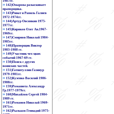
1987гг.
142)Омарова разыскивает
прапорщика.
143)Ринат и Равиль Галиев
1972-1974гг.
144)Артур Овсянкин 1975-
1977гг.
145)Кириков Олег Ан.1967-
1969гг.
147)Смирнов Николай 1984-
1985гг.
148)Прапорщик Виктор
1983-1988 гг.
149)Участник чех-цких
событий 1967-69 гг.
150)Поиск с других
воинских частей.
151)Гатиятуллин Газинур
1979-1981гг.
152)Кузенко Василий 1986-
1988гг.
159)Романюта Александр
Гр.1977-1979гг.
160)Михайлов Сергей 1984-
1989 гг.
161)Романов Николай 1969-
1971гг.
162)Рыльков Геннадий 1975-