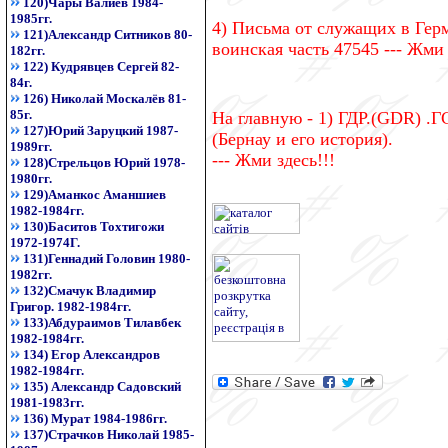
120)Чары Валиев 1984-
1985гг.
4) Письма от служащих в Гер
121)Александр Ситников 80-
воинская часть 47545 --- Жми 
182гг.
122) Кудрявцев Сергей 82-
84г.
126) Николай Москалёв 81-
85г.
На главную - 1) ГДР.(GDR) .Г
127)Юрий Заруцкий 1987-
(Бернау и его история).
1989гг.
--- Жми здесь!!!
128)Стрельцов Юрий 1978-
1980гг.
129)Аманкос Аманшиев
1982-1984гг.
130)Баситов Тохтигожи
1972-1974Г.
131)Геннадий Головин 1980-
1982гг.
132)Смачук Владимир
Григор. 1982-1984гг.
133)Абдураимов Тилавбек
1982-1984гг.
134) Егор Александров
1982-1984гг.
135) Александр Садовский
1981-1983гг.
136) Мурат 1984-1986гг.
137)Страчков Николай 1985-