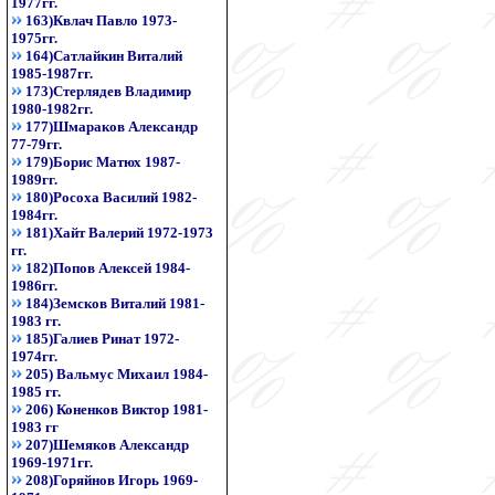
1977гг.
163)Квлач Павло 1973-
1975гг.
164)Сатлайкин Виталий
1985-1987гг.
173)Стерлядев Владимир
1980-1982гг.
177)Шмараков Александр
77-79гг.
179)Борис Матюх 1987-
1989гг.
180)Росоха Василий 1982-
1984гг.
181)Хайт Валерий 1972-1973
гг.
182)Попов Алексей 1984-
1986гг.
184)Земсков Виталий 1981-
1983 гг.
185)Галиев Ринат 1972-
1974гг.
205) Вальмус Михаил 1984-
1985 гг.
206) Коненков Виктор 1981-
1983 гг
207)Шемяков Александр
1969-1971гг.
208)Горяйнов Игорь 1969-