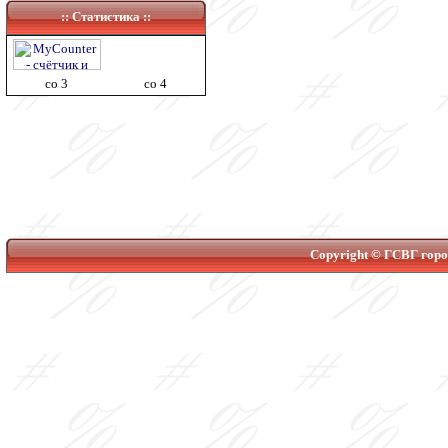
:: Статистика ::
co 3
co 4
Copyright © ГСВГ город