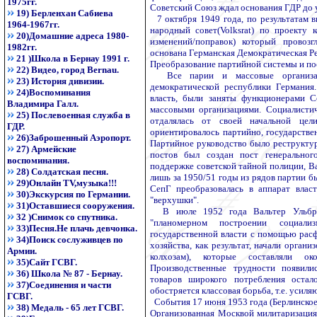
1975гг.
Советский Союз ждал основания ГДР до 
19) Берленхан Сабиева
7 октября 1949 года, по результатам 
1964-1967гг.
народный совет(Volksrat) по проекту 
20)Домашние адреса 1980-
изменений/поправок) который провоз
1982гг.
основана Германская Демократическая Р
21 )Школа в Бернау 1991 г.
Преобразование партийной системы и по
22) Видео, город Bernau.
Все парии и массовые организац
23) История дивизии.
демократической республики Германи
24)Воспоминания
власть, были заняты функционерами С
Владимира Галл.
массовыми организациями. Социалисти
25) Послевоенная служба в
отдалялась от своей начальной цел
ГДР.
ориентировалось партийно, государств
26)Заброшенный Аэропорт.
Партийное руководство было реструкту
27) Армейские
постов был создан пост генеральног
воспоминания.
поддержке советской тайной полиции, В
28) Солдатская песня.
лишь за 1950/51 годы из рядов партии б
29)Онлайн TV,музыка!!!
СепГ преобразовалась в аппарат влас
30)Экскурсия по Германии.
"верхушки".
31)Оставшиеся сооружения.
В июле 1952 года Вальтер Ульбрих
32 )Снимок со спутника.
"планомерном построении социали
33)Песня.Не плачь девчонка.
государственной власти с помощью расф
34)Поиск сослуживцев по
хозяйства, как результат, начали орган
Армии.
колхозам), которые составляли о
35)Сайт ГСВГ.
Производственные трудности появили
36) Школа № 87 - Бернау.
товаров широкого потребления остал
37)Соединения и части
обостряется классовая борьба, т.е. усил
ГСВГ.
События 17 июня 1953 года (Берлинское 
38) Медаль - 65 лет ГСВГ.
Организованная Москвой милитаризация 