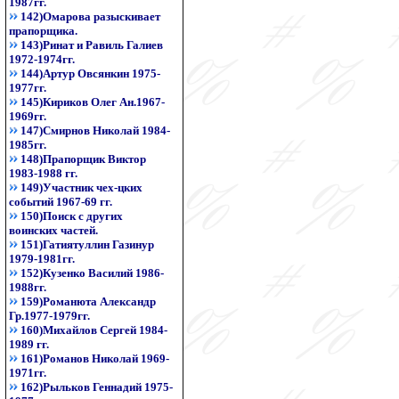
1987гг.
142)Омарова разыскивает
прапорщика.
143)Ринат и Равиль Галиев
1972-1974гг.
144)Артур Овсянкин 1975-
1977гг.
145)Кириков Олег Ан.1967-
1969гг.
147)Смирнов Николай 1984-
1985гг.
148)Прапорщик Виктор
1983-1988 гг.
149)Участник чех-цких
событий 1967-69 гг.
150)Поиск с других
воинских частей.
151)Гатиятуллин Газинур
1979-1981гг.
152)Кузенко Василий 1986-
1988гг.
159)Романюта Александр
Гр.1977-1979гг.
160)Михайлов Сергей 1984-
1989 гг.
161)Романов Николай 1969-
1971гг.
162)Рыльков Геннадий 1975-