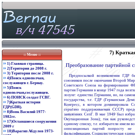
7) Кратка
:: Меню ::
1) Главная страница.
Преобразование партийной с
2)Територия до 2008 г.
3) Територия после 2008 г.
Предпосылкой возниковения ГДР б
4)Поиск однополчан,
союзников после окончания Второй Мир
сослуживцев г. Бернау.
Советского Союза на формирование ФР
5)Поиск
партия Германии в конце 1947 года возг
однополчан,сослуживцев.
лозунг: единство Германии, но, на самом
6) ПОИСК солдат ГСВГ.
государства, т.е. ГДР (Германская Де
7)Краткая история
Конгресс, в котором доминировала С
ГДР(GDR).
серьёзно поддерживаемая СССР) предс
8)Вовк Василий 1977-
заявлениях СепГ. В мае 1949 был избр
1982гг.
Окупационная Зона); так как руководс
17)Оставшиеся сооружения
единому списку, т.е. избиратели имели в
2009 г
оппозиционых партий попросту не 
18)Варагип Абдулов 1973-
фальсификации, Социалистическая единая