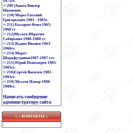
1971гг.
209 )Зыков Виктор
Иванович.
210) Мороз Евгений
Григорьевич 1981 - 1983г.
211) Басыров Фаил 1965-
1968 гг
212)Мусаев Ибрагим
Сабирович 1986-1988 гг.
213) Вадим Иванов 1963-
1966гг.
214) Марат
Шарафутдинов1987-1987 ггг.
215) Юрий Пономарев 1983-
1985гг.
216)Сергей Яковлев 1981-
1983гг.
219) Мусаев Илкар 1986-
1988гг.
Написать сообщение
администратору сайта
:: ::
КОНТАКТЫ
::
-