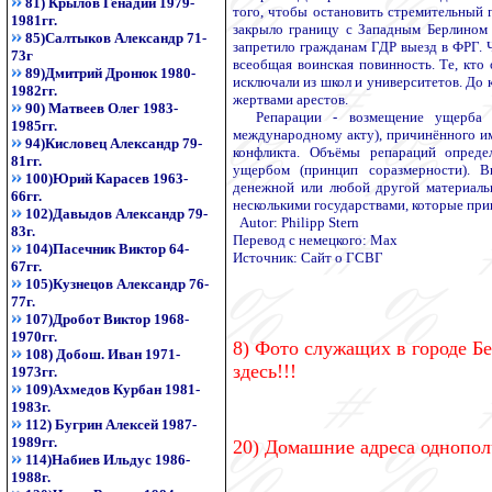
81) Крылов Генадий 1979-
того, чтобы остановить стремительный 
1981гг.
закрыло границу с Западным Берлином 
85)Салтыков Александр 71-
запретило гражданам ГДР выезд в ФРГ. Ч
73г
всеобщая воинская повинность. Те, кто 
89)Дмитрий Дронюк 1980-
исключали из школ и университетов. До 
1982гг.
жертвами арестов.
90) Матвеев Олег 1983-
Репарации - возмещение ущерба го
1985гг.
международному акту), причинённого им
94)Кисловец Александр 79-
конфликта. Объёмы репараций опреде
81гг.
ущербом (принцип соразмерности). В
100)Юрий Карасев 1963-
денежной или любой другой материаль
66гг.
несколькими государствами, которые при
102)Давыдов Александр 79-
Autor: Philipp Stern
83г.
Перевод с немецкого: Max
104)Пасечник Виктор 64-
Источник: Сайт о ГСВГ
67гг.
105)Кузнецов Александр 76-
77г.
107)Дробот Виктор 1968-
1970гг.
8) Фото служащих в городе Бе
108) Добош. Иван 1971-
здесь!!!
1973гг.
109)Ахмедов Курбан 1981-
1983г.
112) Бугрин Алексей 1987-
1989гг.
20) Домашние адреса однополч
114)Набиев Ильдус 1986-
1988г.