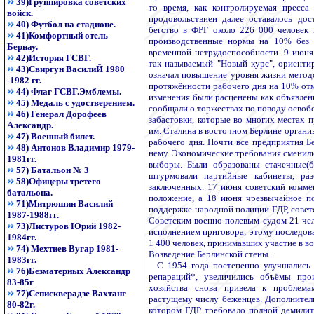
39)Группировка советских
то время, как контролируемая пресса
войск.
продовольствиеи далее оставалось дос
40) Футбол на стадионе.
бегство в ФРГ около 226 000 человек 
41)Комфортный отель
производственные нормы на 10% без 
Бернау.
временной нетрудоспособности. 9 июня
42)История ГСВГ.
так называемый "Новый курс", ориенти
43)Свиргун ВасилиЙ 1980
означал повышение уровня жизни методо
-1982 гг.
протяжённости рабочего дня на 10% отм
44) Флаг ГСВГ.Эмблемы.
изменения были расценены как объявлен
45) Медаль с удостверением.
сообщали о торжествах по поводу освобо
46) Генерал Дорофеев
забастовки, которые во многих местах 
Александр.
им. Сталина в восточном Берлине органи
47) Военный билет.
рабочего дня. Почти все предприятия 
48) Антонов Владимир 1979-
нему. Экономические требования сменили
1981гг.
выборы. Были образованы стачечные(
57) Батальон № 3
штурмовали партийные кабинеты, ра
58)Офицеры третего
заключенных. 17 июня советский комме
батальона.
положение, а 18 июня чрезвычайное п
71)Митрюшин Василий
поддержке народной полиции ГДР, советс
1987-1988гг.
Советским военно-полевым судом 21 че
73)Листуров Юрий 1982-
исполнением приговора; этому последов
1984гг.
1 400 человек, принимавших участие в в
74) Мехтиев Вугар 1981-
Возведение Берлинской стены.
1983гг.
C 1954 года постепенно улучшались у
76)Безматерных Александр
репараций*, увеличились объёмы произ
83-85г
хозяйства снова привела к проблема
77)Сепискверадзе Вахтанг
растущему числу беженцев. Дополнитель
80-82г.
котором ГДР требовало полной демилит