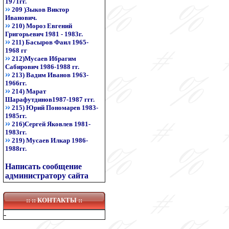
1971гг.
209 )Зыков Виктор
Иванович.
210) Мороз Евгений
Григорьевич 1981 - 1983г.
211) Басыров Фаил 1965-
1968 гг
212)Мусаев Ибрагим
Сабирович 1986-1988 гг.
213) Вадим Иванов 1963-
1966гг.
214) Марат
Шарафутдинов1987-1987 ггг.
215) Юрий Пономарев 1983-
1985гг.
216)Сергей Яковлев 1981-
1983гг.
219) Мусаев Илкар 1986-
1988гг.
Написать сообщение
администратору сайта
:: ::
КОНТАКТЫ
::
-