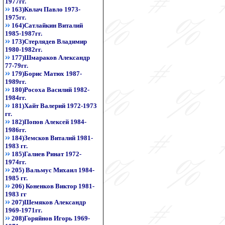
1977гг.
163)Квлач Павло 1973-
1975гг.
164)Сатлайкин Виталий
1985-1987гг.
173)Стерлядев Владимир
1980-1982гг.
177)Шмараков Александр
77-79гг.
179)Борис Матюх 1987-
1989гг.
180)Росоха Василий 1982-
1984гг.
181)Хайт Валерий 1972-1973
гг.
182)Попов Алексей 1984-
1986гг.
184)Земсков Виталий 1981-
1983 гг.
185)Галиев Ринат 1972-
1974гг.
205) Вальмус Михаил 1984-
1985 гг.
206) Коненков Виктор 1981-
1983 гг
207)Шемяков Александр
1969-1971гг.
208)Горяйнов Игорь 1969-