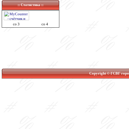
:: Статистика ::
co 3
co 4
Copyright © ГСВГ город