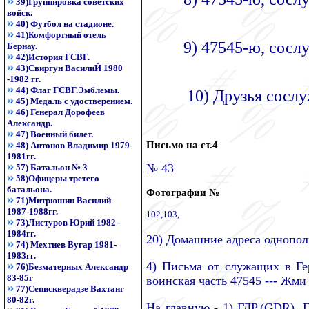
39)Группировка советских
войск.
40) Футбол на стадионе.
41)Комфортный отель
9) 47545-ю, сосл
Бернау.
42)История ГСВГ.
43)Свиргун ВасилиЙ 1980
-1982 гг.
44) Флаг ГСВГ.Эмблемы.
10) Друзья сослу
45) Медаль с удостверением.
46) Генерал Дорофеев
Александр.
47) Военный билет.
Письмо на ст.4
48) Антонов Владимир 1979-
1981гг.
№ 43
57) Батальон № 3
58)Офицеры третего
батальона.
Фотографии №
71)Митрюшин Василий
1987-1988гг.
102,
103,
73)Листуров Юрий 1982-
1984гг.
20) Домашние адреса однополч
74) Мехтиев Вугар 1981-
1983гг.
4) Письма от служащих в Ге
76)Безматерных Александр
83-85г
воинская часть 47545 --- Жми 
77)Сепискверадзе Вахтанг
80-82г.
На главную - 1) ГДР.(GDR) .