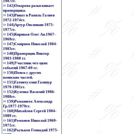
1987гг.
142)Омарова разыскивает
прапорщика.
143)Ринат и Равиль Галиев
1972-1974гг.
144)Артур Овсянкин 1975-
1977гг.
145)Кириков Олег Ан.1967-
1969гг.
147)Смирнов Николай 1984-
1985гг.
148)Прапорщик Виктор
1983-1988 гг.
149)Участник чех-цких
событий 1967-69 гг.
150)Поиск с других
воинских частей.
151)Гатиятуллин Газинур
1979-1981гг.
152)Кузенко Василий 1986-
1988гг.
159)Романюта Александр
Гр.1977-1979гг.
160)Михайлов Сергей 1984-
1989 гг.
161)Романов Николай 1969-
1971гг.
162)Рыльков Геннадий 1975-