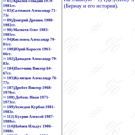
81) Крылов Генадий 1979-
(Бернау и его история).
1981гг.
85)Салтыков Александр 71-
73г
89)Дмитрий Дронюк 1980-
1982гг.
90) Матвеев Олег 1983-
1985гг.
94)Кисловец Александр 79-
81гг.
100)Юрий Карасев 1963-
66гг.
102)Давыдов Александр 79-
83г.
104)Пасечник Виктор 64-
67гг.
105)Кузнецов Александр 76-
77г.
107)Дробот Виктор 1968-
1970гг.
108) Добош. Иван 1971-
1973гг.
109)Ахмедов Курбан 1981-
1983г.
112) Бугрин Алексей 1987-
1989гг.
114)Набиев Ильдус 1986-
1988г.