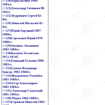
120)Чары Валиев 1984-
1985гг.
121)Александр Ситников 80-
182гг.
122) Кудрявцев Сергей 82-
84г.
126) Николай Москалёв 81-
85г.
127)Юрий Заруцкий 1987-
1989гг.
128)Стрельцов Юрий 1978-
1980гг.
129)Аманкос Аманшиев
1982-1984гг.
130)Баситов Тохтигожи
1972-1974Г.
131)Геннадий Головин 1980-
1982гг.
132)Смачук Владимир
Григор. 1982-1984гг.
133)Абдураимов Тилавбек
1982-1984гг.
134) Егор Александров
1982-1984гг.
135) Александр Садовский
1981-1983гг.
136) Мурат 1984-1986гг.
137)Страчков Николай 1985-