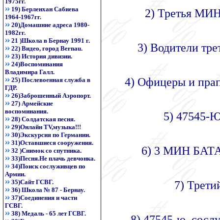
1975гг.
19) Берленхан Сабиева
2) Третья М
1964-1967гг.
20)Домашние адреса 1980-
1982гг.
21 )Школа в Бернау 1991 г.
3) Водители тре
22) Видео, город Bernau.
23) История дивизии.
24)Воспоминания
Владимира Галл.
4) Офицеры и прап
25) Послевоенная служба в
ГДР.
26)Заброшенный Аэропорт.
27) Армейские
воспоминания.
5) 47545-
28) Солдатская песня.
29)Онлайн TV,музыка!!!
30)Экскурсия по Германии.
31)Оставшиеся сооружения.
6) 3 МИН БАТА
32 )Снимок со спутника.
33)Песня.Не плачь девчонка.
34)Поиск сослуживцев по
Армии.
35)Сайт ГСВГ.
7) Трети
36) Школа № 87 - Бернау.
37)Соединения и части
ГСВГ.
38) Медаль - 65 лет ГСВГ.
8) 47545-ю, сосл