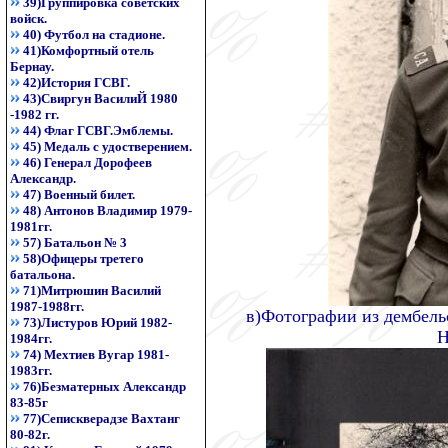
39)Группировка советских
войск.
40) Футбол на стадионе.
41)Комфортный отель
Бернау.
42)История ГСВГ.
43)Свиргун ВасилиЙ 1980
-1982 гг.
44) Флаг ГСВГ.Эмблемы.
45) Медаль с удостверением.
46) Генерал Дорофеев
Александр.
47) Военный билет.
48) Антонов Владимир 1979-
1981гг.
57) Батальон № 3
58)Офицеры третего
батальона.
71)Митрюшин Василий
1987-1988гг.
в)Фотографии из дембель
73)Листуров Юрий 1982-
Н
1984гг.
74) Мехтиев Вугар 1981-
1983гг.
76)Безматерных Александр
83-85г
77)Сепискверадзе Вахтанг
80-82г.