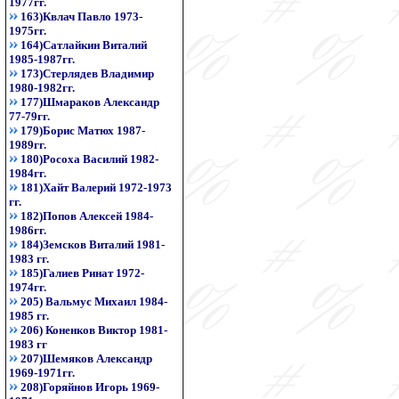
1977гг.
163)Квлач Павло 1973-
1975гг.
164)Сатлайкин Виталий
1985-1987гг.
173)Стерлядев Владимир
1980-1982гг.
177)Шмараков Александр
77-79гг.
179)Борис Матюх 1987-
1989гг.
180)Росоха Василий 1982-
1984гг.
181)Хайт Валерий 1972-1973
гг.
182)Попов Алексей 1984-
1986гг.
184)Земсков Виталий 1981-
1983 гг.
185)Галиев Ринат 1972-
1974гг.
205) Вальмус Михаил 1984-
1985 гг.
206) Коненков Виктор 1981-
1983 гг
207)Шемяков Александр
1969-1971гг.
208)Горяйнов Игорь 1969-