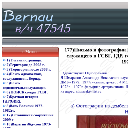
177)Письмо и фотографии
:: Меню ::
служащего в ГСВГ, ГДР, го
1) Главная страница.
19
2)Територия до 2008 г.
3) Територия после 2008 г.
Здравствуйте Однополчани.
4)Поиск однополчан,
Я Шмараков Александр Николаевич служи
сослуживцев г. Бернау.
ДМБ - 1979г. 1977г.- санинструктор 4 МСР,
5)Поиск
1978г. - 1979г. фельдшер артдивизиона. 
однополчан,сослуживцев.
на адрес: shmarak@list.ru
6) ПОИСК солдат ГСВГ.
7)Краткая история
ГДР(GDR).
а) Фотографии из дембел
8)Вовк Василий 1977-
1982гг.
Н
17)Оставшиеся сооружения
2009 г
18)Варагип Абдулов 1973-