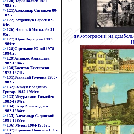
120)Чары Валиев 1984-
1985гг.
121)Александр Ситников 80-
182гг.
122) Кудрявцев Сергей 82-
84г.
126) Николай Москалёв 81-
85г.
д)Фотографии из дембель
127)Юрий Заруцкий 1987-
Н
1989гг.
128)Стрельцов Юрий 1978-
1980гг.
129)Аманкос Аманшиев
1982-1984гг.
130)Баситов Тохтигожи
1972-1974Г.
131)Геннадий Головин 1980-
1982гг.
132)Смачук Владимир
Григор. 1982-1984гг.
133)Абдураимов Тилавбек
1982-1984гг.
134) Егор Александров
1982-1984гг.
135) Александр Садовский
1981-1983гг.
136) Мурат 1984-1986гг.
137)Страчков Николай 1985-