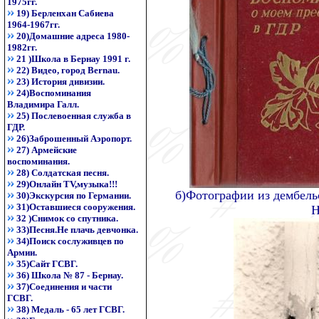
1975гг.
19) Берленхан Сабиева
1964-1967гг.
20)Домашние адреса 1980-
1982гг.
21 )Школа в Бернау 1991 г.
22) Видео, город Bernau.
23) История дивизии.
24)Воспоминания
Владимира Галл.
25) Послевоенная служба в
ГДР.
26)Заброшенный Аэропорт.
27) Армейские
воспоминания.
28) Солдатская песня.
29)Онлайн TV,музыка!!!
б)Фотографии из дембель
30)Экскурсия по Германии.
31)Оставшиеся сооружения.
Н
32 )Снимок со спутника.
33)Песня.Не плачь девчонка.
34)Поиск сослуживцев по
Армии.
35)Сайт ГСВГ.
36) Школа № 87 - Бернау.
37)Соединения и части
ГСВГ.
38) Медаль - 65 лет ГСВГ.