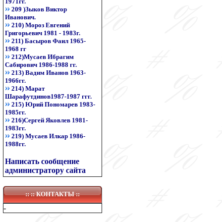
1971гг.
209 )Зыков Виктор
Иванович.
210) Мороз Евгений
Григорьевич 1981 - 1983г.
211) Басыров Фаил 1965-
1968 гг
212)Мусаев Ибрагим
Сабирович 1986-1988 гг.
213) Вадим Иванов 1963-
1966гг.
214) Марат
Шарафутдинов1987-1987 ггг.
215) Юрий Пономарев 1983-
1985гг.
216)Сергей Яковлев 1981-
1983гг.
219) Мусаев Илкар 1986-
1988гг.
Написать сообщение
администратору сайта
:: ::
КОНТАКТЫ
::
-