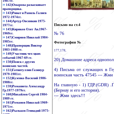
1987гг.
142)Омарова разыскивает
прапорщика.
143)Ринат и Равиль Галиев
1972-1974гг.
144)Артур Овсянкин 1975-
Письмо на ст.4
1977гг.
145)Кириков Олег Ан.1967-
№ 76
1969гг.
147)Смирнов Николай 1984-
1985гг.
Фотографии №
148)Прапорщик Виктор
1983-1988 гг.
177,
178,
149)Участник чех-цких
событий 1967-69 гг.
20) Домашние адреса однополч
150)Поиск с других
воинских частей.
4) Письма от служащих в Ге
151)Гатиятуллин Газинур
1979-1981гг.
воинская часть 47545 --- Жми 
152)Кузенко Василий 1986-
1988гг.
На главную - 1) ГДР.(GDR) .
159)Романюта Александр
(Бернау и его история).
Гр.1977-1979гг.
160)Михайлов Сергей 1984-
--- Жми здесь!!!
1989 гг.
161)Романов Николай 1969-
1971гг.
162)Рыльков Геннадий 1975-