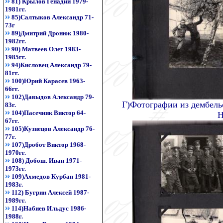
81) Крылов Генадий 1979-
1981гг.
85)Салтыков Александр 71-
73г
89)Дмитрий Дронюк 1980-
1982гг.
90) Матвеев Олег 1983-
1985гг.
94)Кисловец Александр 79-
81гг.
100)Юрий Карасев 1963-
66гг.
102)Давыдов Александр 79-
Г)Фотографии из дембель
83г.
104)Пасечник Виктор 64-
Н
67гг.
105)Кузнецов Александр 76-
77г.
107)Дробот Виктор 1968-
1970гг.
108) Добош. Иван 1971-
1973гг.
109)Ахмедов Курбан 1981-
1983г.
112) Бугрин Алексей 1987-
1989гг.
114)Набиев Ильдус 1986-
1988г.