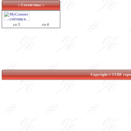
:: Статистика ::
co 3
co 4
Copyright © ГСВГ город