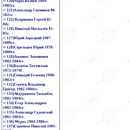
120)Чары Валиев 1984-
1985гг.
121)Александр Ситников 80-
182гг.
122) Кудрявцев Сергей 82-
84г.
126) Николай Москалёв 81-
85г.
127)Юрий Заруцкий 1987-
1989гг.
128)Стрельцов Юрий 1978-
1980гг.
129)Аманкос Аманшиев
1982-1984гг.
130)Баситов Тохтигожи
1972-1974Г.
131)Геннадий Головин 1980-
1982гг.
132)Смачук Владимир
Григор. 1982-1984гг.
133)Абдураимов Тилавбек
1982-1984гг.
134) Егор Александров
1982-1984гг.
135) Александр Садовский
1981-1983гг.
136) Мурат 1984-1986гг.
137)Страчков Николай 1985-