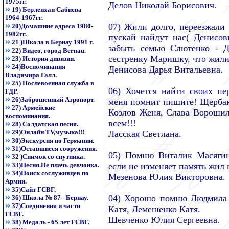
1975гг.
Делов Николай Борисович.
19) Берленхан Сабиева
1964-1967гг.
07) Жили долго, переезжали 
20)Домашние адреса 1980-
1982гг.
пускай найдут нас( Денисов
21 )Школа в Бернау 1991 г.
забыть семью Слютенко - Д
22) Видео, город Bernau.
сестренку Маришку, что жили 
23) История дивизии.
24)Воспоминания
Денисова Дарья Витальевна.
Владимира Галл.
25) Послевоенная служба в
06) Хочется найти своих п
ГДР.
26)Заброшенный Аэропорт.
меня помнит пишите! Щербак
27) Армейские
Козлов Женя, Слава Ворошило
воспоминания.
всем!!!
28) Солдатская песня.
29)Онлайн TV,музыка!!!
Ласская Светлана.
30)Экскурсия по Германии.
31)Оставшиеся сооружения.
05) Помню Виталик Масягин
32 )Снимок со спутника.
33)Песня.Не плачь девчонка.
если не изменяет память жил 
34)Поиск сослуживцев по
Мезенова Юлия Викторовна.
Армии.
35)Сайт ГСВГ.
04) Хорошо помню Людмила
36) Школа № 87 - Бернау.
37)Соединения и части
Катя, Лемешенко Катя.
ГСВГ.
Шевченко Юлия Сергеевна.
38) Медаль - 65 лет ГСВГ.