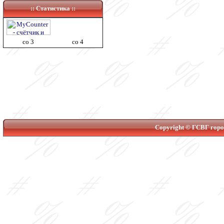
:: Статистика ::
co 3
co 4
Copyright © ГСВГ город