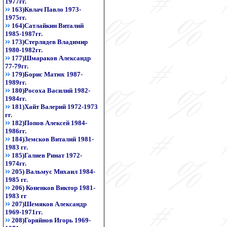
1977гг.
163)Квлач Павло 1973-
1975гг.
164)Сатлайкин Виталий
1985-1987гг.
173)Стерлядев Владимир
1980-1982гг.
177)Шмараков Александр
77-79гг.
179)Борис Матюх 1987-
1989гг.
180)Росоха Василий 1982-
1984гг.
181)Хайт Валерий 1972-1973
гг.
182)Попов Алексей 1984-
1986гг.
184)Земсков Виталий 1981-
1983 гг.
185)Галиев Ринат 1972-
1974гг.
205) Вальмус Михаил 1984-
1985 гг.
206) Коненков Виктор 1981-
1983 гг
207)Шемяков Александр
1969-1971гг.
208)Горяйнов Игорь 1969-