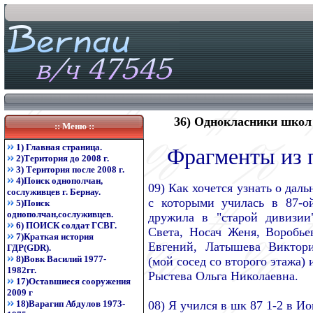
36) Однокласники школ
:: Меню ::
1) Главная страница.
Фрагменты из 
2)Територия до 2008 г.
3) Територия после 2008 г.
4)Поиск однополчан,
09) Как хочется узнать о дал
сослуживцев г. Бернау.
с которыми училась в 87-о
5)Поиск
однополчан,сослуживцев.
дружила в "старой дивизии
6) ПОИСК солдат ГСВГ.
Света, Носач Женя, Воробье
7)Краткая история
Евгений, Латышева Виктори
ГДР(GDR).
8)Вовк Василий 1977-
(мой сосед со второго этажа) 
1982гг.
Рыстева Ольга Николаевна.
17)Оставшиеся сооружения
2009 г
18)Варагип Абдулов 1973-
08) Я учился в шк 87 1-2 в Ион