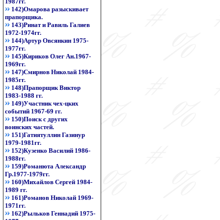
1987гг.
142)Омарова разыскивает
прапорщика.
143)Ринат и Равиль Галиев
1972-1974гг.
144)Артур Овсянкин 1975-
1977гг.
145)Кириков Олег Ан.1967-
1969гг.
147)Смирнов Николай 1984-
1985гг.
148)Прапорщик Виктор
1983-1988 гг.
149)Участник чех-цких
событий 1967-69 гг.
150)Поиск с других
воинских частей.
151)Гатиятуллин Газинур
1979-1981гг.
152)Кузенко Василий 1986-
1988гг.
159)Романюта Александр
Гр.1977-1979гг.
160)Михайлов Сергей 1984-
1989 гг.
161)Романов Николай 1969-
1971гг.
162)Рыльков Геннадий 1975-