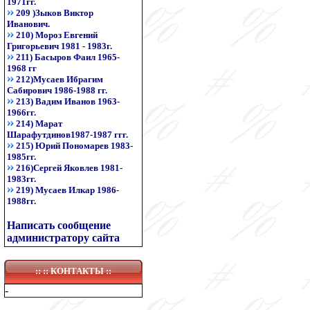
1971гг.
209 )Зыков Виктор
Иванович.
210) Мороз Евгений
Григорьевич 1981 - 1983г.
211) Басыров Фаил 1965-
1968 гг
212)Мусаев Ибрагим
Сабирович 1986-1988 гг.
213) Вадим Иванов 1963-
1966гг.
214) Марат
Шарафутдинов1987-1987 ггг.
215) Юрий Пономарев 1983-
1985гг.
216)Сергей Яковлев 1981-
1983гг.
219) Мусаев Илкар 1986-
1988гг.
Написать сообщение
администратору сайта
:: ::
КОНТАКТЫ
::
-