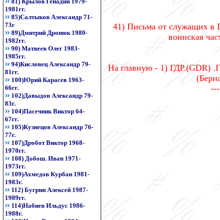
81) Крылов Генадий 1979-
1981гг.
85)Салтыков Александр 71-
73г
41) Письма от служащих в 
89)Дмитрий Дронюк 1980-
воинская част
1982гг.
90) Матвеев Олег 1983-
1985гг.
94)Кисловец Александр 79-
На главную - 1) ГДР.(GDR) .
81гг.
(Берна
100)Юрий Карасев 1963-
--
66гг.
102)Давыдов Александр 79-
83г.
104)Пасечник Виктор 64-
67гг.
105)Кузнецов Александр 76-
77г.
107)Дробот Виктор 1968-
1970гг.
108) Добош. Иван 1971-
1973гг.
109)Ахмедов Курбан 1981-
1983г.
112) Бугрин Алексей 1987-
1989гг.
114)Набиев Ильдус 1986-
1988г.