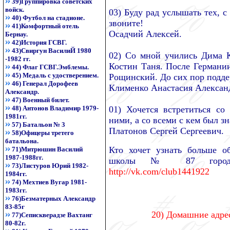
39)Группировка советских
войск.
03) Буду рад услышать тех, с
40) Футбол на стадионе.
звоните!
41)Комфортный отель
Осадчий Алексей.
Бернау.
42)История ГСВГ.
43)Свиргун ВасилиЙ 1980
02) Со мной учились Дима 
-1982 гг.
Костин Таня. После Германии
44) Флаг ГСВГ.Эмблемы.
45) Медаль с удостверением.
Рощинский. До сих пор подде
46) Генерал Дорофеев
Клименко Анастасия Алексан
Александр.
47) Военный билет.
48) Антонов Владимир 1979-
01) Хочется встретиться со
1981гг.
ними, а со всеми с кем был з
57) Батальон № 3
Платонов Сергей Сергеевич.
58)Офицеры третего
батальона.
Кто хочет узнать больше о
71)Митрюшин Василий
1987-1988гг.
школы № 87 города 
73)Листуров Юрий 1982-
http://vk.com/club1441922
1984гг.
74) Мехтиев Вугар 1981-
1983гг.
76)Безматерных Александр
83-85г
20) Домашние адрес
77)Сепискверадзе Вахтанг
80-82г.